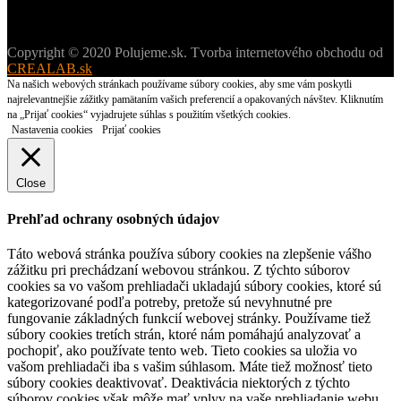
Copyright © 2020 Polujeme.sk. Tvorba internetového obchodu od
CREALAB.sk
Na našich webových stránkach používame súbory cookies, aby sme vám poskytli
najrelevantnejšie zážitky pamätaním vašich preferencií a opakovaných návštev. Kliknutím
na „Prijať cookies“ vyjadrujete súhlas s použitím všetkých cookies.
Nastavenia cookies
Prijať cookies
Close
Prehľad ochrany osobných údajov
Táto webová stránka používa súbory cookies na zlepšenie vášho
zážitku pri prechádzaní webovou stránkou. Z týchto súborov
cookies sa vo vašom prehliadači ukladajú súbory cookies, ktoré sú
kategorizované podľa potreby, pretože sú nevyhnutné pre
fungovanie základných funkcií webovej stránky. Používame tiež
súbory cookies tretích strán, ktoré nám pomáhajú analyzovať a
pochopiť, ako používate tento web. Tieto cookies sa uložia vo
vašom prehliadači iba s vašim súhlasom. Máte tiež možnosť tieto
súbory cookies deaktivovať. Deaktivácia niektorých z týchto
súborov cookies však môže mať vplyv na vaše prehliadanie webu.