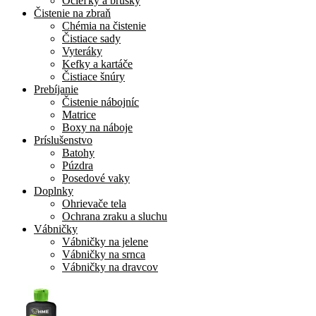
Ocieľky a brúsky
Čistenie na zbraň
Chémia na čistenie
Čistiace sady
Vyteráky
Kefky a kartáče
Čistiace šnúry
Prebíjanie
Čistenie nábojníc
Matrice
Boxy na náboje
Príslušenstvo
Batohy
Púzdra
Posedové vaky
Doplnky
Ohrievače tela
Ochrana zraku a sluchu
Vábničky
Vábničky na jelene
Vábničky na srnca
Vábničky na dravcov