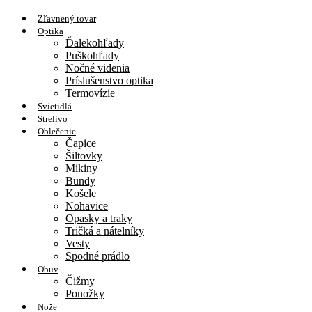
Zľavnený tovar
Optika
Ďalekohľady
Puškohľady
Nočné videnia
Príslušenstvo optika
Termovízie
Svietidlá
Strelivo
Oblečenie
Čapice
Šiltovky
Mikiny
Bundy
Košele
Nohavice
Opasky a traky
Tričká a nátelníky
Vesty
Spodné prádlo
Obuv
Čižmy
Ponožky
Nože