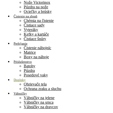
Nože Victorinox
Púzdra na nože
Ocieľky a brúsky
Čistenie na zbraň
Chémia na čistenie
Čistiace sady
Vyteráky
Kefky a kartáče
Čistiace šnúry
Prebíjanie
Čistenie nábojníc
Matrice
Boxy na náboje
Príslušenstvo
Batohy
Púzdra
Posedové vaky
Doplnky
Ohrievače tela
Ochrana zraku a sluchu
Vábničky
Vábničky na jelene
Vábničky na srnca
Vábničky na dravcov