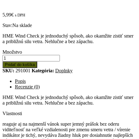
5,99
€
s DPH
Stav:
Na sklade
HME Wind Check je jednoduchý spôsob, ako okamžite zistiť smer
a približnú silu vetra. Nehlučne a bez zápachu.
Množstvo:
Množstvo
HME
WIND
Pridať do košíka
CHECK
SKU:
291001
Kategória:
Doplnky
(WIND
INDICATOR)
Popis
Recenzie (0)
HME Wind Check je jednoduchý spôsob, ako okamžite zistiť smer
a približnú silu vetra. Nehlučne a bez zápachu.
Vlastnosti
reaguje aj na najmenší vánok super jemný prášok bez oderu
viditeľnosť na veľké vzdialenosti pre zmenu smeru vetra / vírenie
indikátor je tichý, nevydáva žiadny hluk pre dosiahnutie najlepších