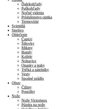
Ďalekohľady
Puškohľady
Nočné videnia
Príslušenstvo optika
Termovízie
Svietidlá
Strelivo
Oblečenie
Čapice
Šiltovky
Mikiny
Bundy
Košele
Nohavice
Opasky a traky
Tričká a nátelníky
Vesty
Spodné prádlo
Obuv
Čižmy
Ponožky
Nože
Nože Victorinox
Púzdra na nože