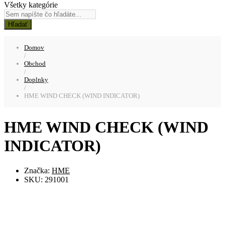
Všetky kategórie
Hľadať
Domov
/
Obchod
/
Doplnky
/
HME WIND CHECK (WIND INDICATOR)
HME WIND CHECK (WIND
INDICATOR)
Značka:
HME
SKU:
291001