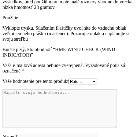
výsledkov, pred použitím pretrepte malé rozmery vhodné do vrecka
nízka hmotnosť 28 gramov
Použitie
Vyklopte trysku. Stlačením fľaštičky uvoľníte do vzduchu oblak
veľmi jemného prášku (mastenec). Pozorujte oblak a naplánujte si
svoju streľbu
Buďte prvý, kto ohodnotí “HME WIND CHECK (WIND
INDICATOR)”
Vaša e-mailová adresa nebude zverejnená.
Vyžadované polia sú
označené
*
Vaše hodnotenie pre tento produkt
Name
*