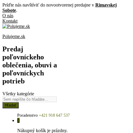
Príďte nás navštíviť do novootvorenej predajne v
Rimavskej
Sobote
.
O nás
Kontakt
Polujeme.sk
Predaj
poľovníckeho
oblečenia, obuvi a
poľovníckych
potrieb
Všetky kategórie
Hľadať
Poradenstvo
+421 918 647 537
0
Nákupný košík je prázdny.