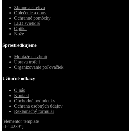
Zbrane a strelivo
Oblečenie a obuv
Ochranné pomôcky
LED svietidlá
Optika
Nože
Sprostredkujeme
Montáže na zbraň
Úprava trofejí
Organizovanie poľovačiek
Užitočné odkazy
O nás
Kontakt
Obchodné podmienky
Ochrana osobných údajov
Reklamačný formulár
[elementor-template
id=“4239″]