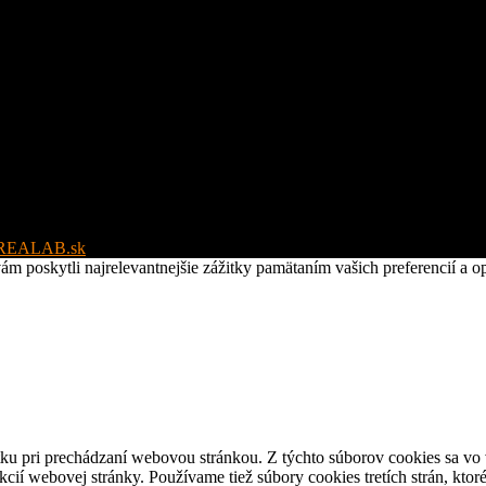
REALAB.sk
poskytli najrelevantnejšie zážitky pamätaním vašich preferencií a op
ku pri prechádzaní webovou stránkou. Z týchto súborov cookies sa vo 
cií webovej stránky. Používame tiež súbory cookies tretích strán, kt