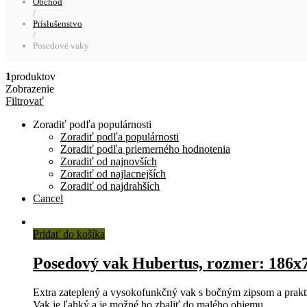
Obchod
/
Príslušenstvo
/
Posedové vaky
1
produktov
Zobrazenie
Filtrovať
Zoradiť podľa populárnosti
Zoradiť podľa populárnosti
Zoradiť podľa priemerného hodnotenia
Zoradiť od najnovších
Zoradiť od najlacnejších
Zoradiť od najdrahších
Cancel
Pridať do košíka
Posedový vak Hubertus, rozmer: 186
Extra zateplený a vysokofunkčný vak s bočným zipsom a pra
Vak je ľahký a je možné ho zbaliť do malého objemu.