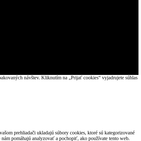
akovaných návštev. Kliknutím na „Prijať cookies“ vyjadrujete súhlas
vašom prehliadači ukladajú súbory cookies, ktoré sú kategorizované
oré nám pomáhajú analyzovať a pochopiť, ako používate tento web.