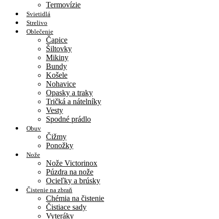
Termovízie
Svietidlá
Strelivo
Oblečenie
Čapice
Šiltovky
Mikiny
Bundy
Košele
Nohavice
Opasky a traky
Tričká a nátelníky
Vesty
Spodné prádlo
Obuv
Čižmy
Ponožky
Nože
Nože Victorinox
Púzdra na nože
Ocieľky a brúsky
Čistenie na zbraň
Chémia na čistenie
Čistiace sady
Vyteráky