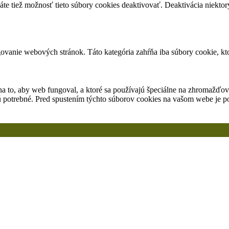
Máte tiež možnosť tieto súbory cookies deaktivovať. Deaktivácia niekt
vanie webových stránok. Táto kategória zahŕňa iba súbory cookie, kto
a to, aby web fungoval, a ktoré sa používajú špeciálne na zhromažďov
ú potrebné. Pred spustením týchto súborov cookies na vašom webe je po