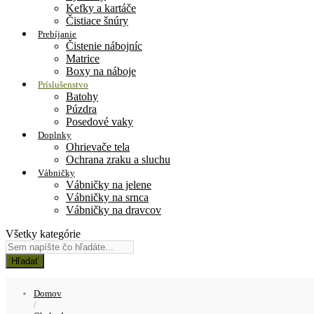
Kefky a kartáče
Čistiace šnúry
Prebíjanie
Čistenie nábojníc
Matrice
Boxy na náboje
Príslušenstvo
Batohy
Púzdra
Posedové vaky
Doplnky
Ohrievače tela
Ochrana zraku a sluchu
Vábničky
Vábničky na jelene
Vábničky na srnca
Vábničky na dravcov
Všetky kategórie
Hľadať
Domov
/