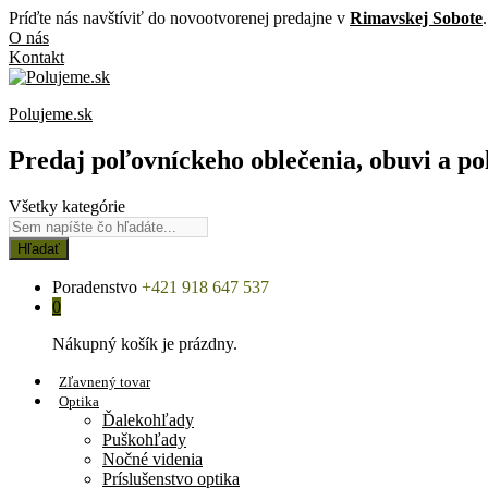
Príďte nás navštíviť do novootvorenej predajne v
Rimavskej Sobote
.
O nás
Kontakt
Polujeme.sk
Predaj poľovníckeho oblečenia, obuvi a po
Všetky kategórie
Hľadať
Poradenstvo
+421 918 647 537
0
Nákupný košík je prázdny.
Zľavnený tovar
Optika
Ďalekohľady
Puškohľady
Nočné videnia
Príslušenstvo optika