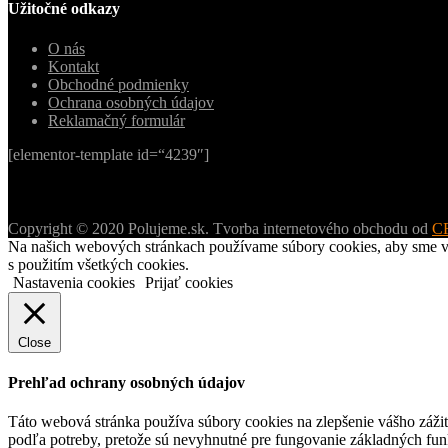
Užitočné odkazy
O nás
Kontakt
Obchodné podmienky
Ochrana osobných údajov
Reklamačný formulár
[elementor-template id=“4239″]
Copyright © 2020 Polujeme.sk. Tvorba internetového obchodu od
C
Na našich webových stránkach používame súbory cookies, aby sme vám 
s použitím všetkých cookies.
Nastavenia cookies
Prijať cookies
Close
Prehľad ochrany osobných údajov
Táto webová stránka používa súbory cookies na zlepšenie vášho zážit
podľa potreby, pretože sú nevyhnutné pre fungovanie základných funk