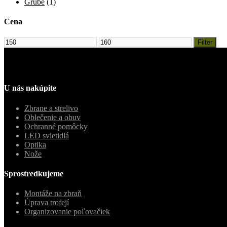
Grube
(1)
Cena
Minimálna
Maximálna
Filter
cena
cena
U nás nakúpite
Zbrane a strelivo
Oblečenie a obuv
Ochranné pomôcky
LED svietidlá
Optika
Nože
Sprostredkujeme
Montáže na zbraň
Úprava trofejí
Organizovanie poľovačiek