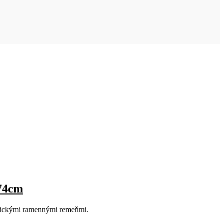
x74cm
ktickými ramennými remeňmi.