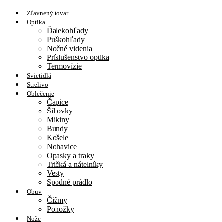
Zľavnený tovar
Optika
Ďalekohľady
Puškohľady
Nočné videnia
Príslušenstvo optika
Termovízie
Svietidlá
Strelivo
Oblečenie
Čapice
Šiltovky
Mikiny
Bundy
Košele
Nohavice
Opasky a traky
Tričká a nátelníky
Vesty
Spodné prádlo
Obuv
Čižmy
Ponožky
Nože