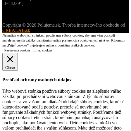
id=“4239″]
Copyright © 2020 Polujeme.sk. Tvorba internetového obchodu od
CREALAB.sk
Na našich webových stránkach používame súbory cookies, aby sme vám poskytli
najrelevantnejšie zážitky pamätaním vašich preferencií a opakovaných návštev. Kliknutím
na „Prijať cookies“ vyjadrujete súhlas s použitím všetkých cookies.
Nastavenia cookies
Prijať cookies
Close
Prehľad ochrany osobných údajov
Táto webová stránka používa súbory cookies na zlepšenie vášho
zážitku pri prechádzaní webovou stránkou. Z týchto súborov
cookies sa vo vašom prehliadači ukladajú súbory cookies, ktoré sú
kategorizované podľa potreby, pretože sú nevyhnutné pre
fungovanie základných funkcií webovej stránky. Používame tiež
súbory cookies tretích strán, ktoré nám pomáhajú analyzovať a
pochopiť, ako používate tento web. Tieto cookies sa uložia vo
vašom prehliadači iba s vašim súhlasom. Máte tiež možnosť tieto