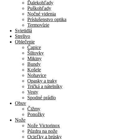
Ďalekohľady
Puškohľady
Nočné videnia
Príslušenstvo optika
Termovízie
Svietidlá
Strelivo
Oblečenie
Čapice
Šiltovky
Mikiny
Bundy
Košele
Nohavice
Opasky a traky
Tričká a nátelníky
Vesty
Spodné prádlo
Obuv
Čižmy
Ponožky
Nože
Nože Victorinox
Púzdra na nože
Ocieľky a brúsky