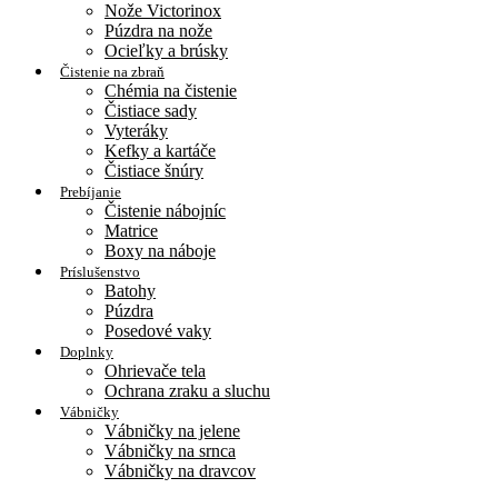
Nože Victorinox
Púzdra na nože
Ocieľky a brúsky
Čistenie na zbraň
Chémia na čistenie
Čistiace sady
Vyteráky
Kefky a kartáče
Čistiace šnúry
Prebíjanie
Čistenie nábojníc
Matrice
Boxy na náboje
Príslušenstvo
Batohy
Púzdra
Posedové vaky
Doplnky
Ohrievače tela
Ochrana zraku a sluchu
Vábničky
Vábničky na jelene
Vábničky na srnca
Vábničky na dravcov