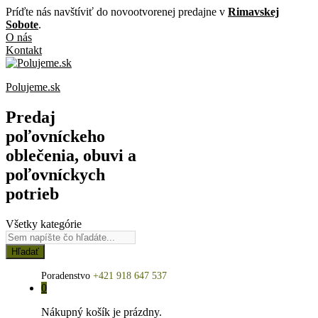
Príďte nás navštíviť do novootvorenej predajne v
Rimavskej
Sobote
.
O nás
Kontakt
Polujeme.sk
Predaj
poľovníckeho
oblečenia, obuvi a
poľovníckych
potrieb
Všetky kategórie
Hľadať
Poradenstvo
+421 918 647 537
0
Nákupný košík je prázdny.