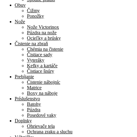
Obuv
Čižmy
Ponožky
Nože
Nože Victorinox
Púzdra na nože
Ocieľky a brúsky
Čistenie na zbraň
Chémia na čistenie
Čistiace sady
Vyteráky
Kefky a kartáče
Čistiace šnúry
Prebíjanie
Čistenie nábojníc
Matrice
Boxy na náboje
Príslušenstvo
Batohy
Púzdra
Posedové vaky
Doplnky
Ohrievače tela
Ochrana zraku a sluchu