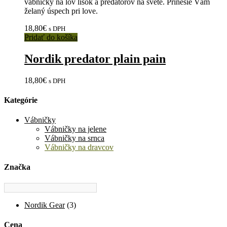
vábničky na lov líšok a predátorov na svete. Prinesie Vám
želaný úspech pri love.
18,80
€
s DPH
Pridať do košíka
Nordik predator plain pain
18,80
€
s DPH
Kategórie
Vábničky
Vábničky na jelene
Vábničky na srnca
Vábničky na dravcov
Značka
Nordik Gear
(3)
Cena