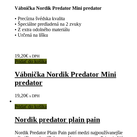
Vábnička Nordik Predator Mini predator
• Precízna švédska kvalita
• Špeciálne predladená na 2 zvuky
• Z extra odolného materiálu
• Určená na líšku
19,20
€
s DPH
Pridať do košíka
Vábnička Nordik Predator Mini
predator
19,20
€
s DPH
Pridať do košíka
Nordik predator plain pain
Nordik Predator Plain Pain patrí medzi najpoužívanejšie