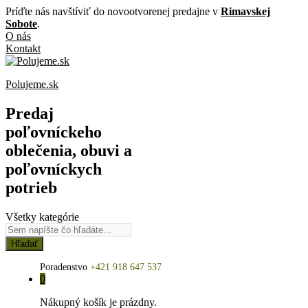
Príďte nás navštíviť do novootvorenej predajne v
Rimavskej
Sobote
.
O nás
Kontakt
Polujeme.sk
Predaj
poľovníckeho
oblečenia, obuvi a
poľovníckych
potrieb
Všetky kategórie
Hľadať
Poradenstvo
+421 918 647 537
0
Nákupný košík je prázdny.