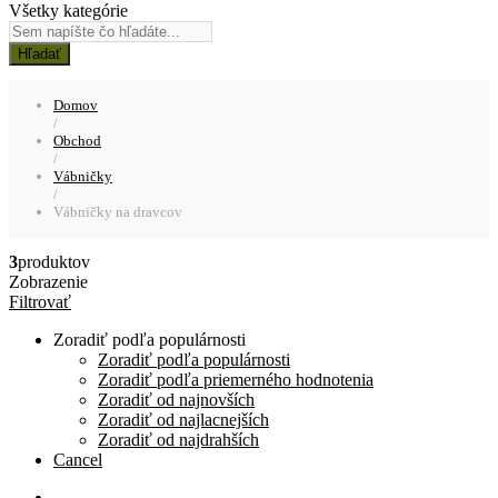
Všetky kategórie
Hľadať
Domov
/
Obchod
/
Vábničky
/
Vábničky na dravcov
3
produktov
Zobrazenie
Filtrovať
Zoradiť podľa populárnosti
Zoradiť podľa populárnosti
Zoradiť podľa priemerného hodnotenia
Zoradiť od najnovších
Zoradiť od najlacnejších
Zoradiť od najdrahších
Cancel