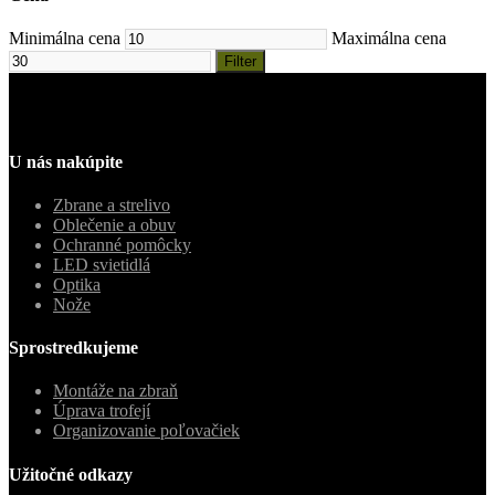
Minimálna cena
Maximálna cena
Filter
U nás nakúpite
Zbrane a strelivo
Oblečenie a obuv
Ochranné pomôcky
LED svietidlá
Optika
Nože
Sprostredkujeme
Montáže na zbraň
Úprava trofejí
Organizovanie poľovačiek
Užitočné odkazy