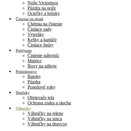
Nože Victorinox
Púzdra na nože
Ocieľky a brúsky
Čistenie na zbraň
Chémia na čistenie
Čistiace sady
Vyteráky
Kefky a kartáče
Čistiace šnúry
Prebíjanie
Čistenie nábojníc
Matrice
Boxy na náboje
Príslušenstvo
Batohy
Púzdra
Posedové vaky
Doplnky
Ohrievače tela
Ochrana zraku a sluchu
Vábničky
Vábničky na jelene
Vábničky na srnca
Vábničky na dravcov