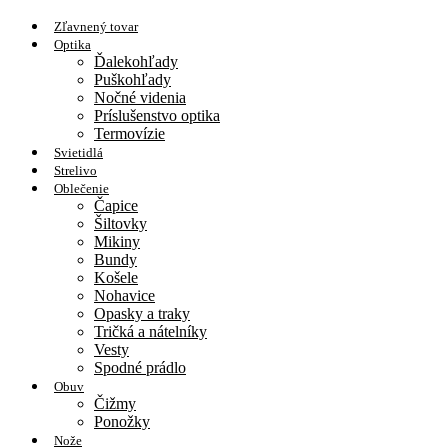
Zľavnený tovar
Optika
Ďalekohľady
Puškohľady
Nočné videnia
Príslušenstvo optika
Termovízie
Svietidlá
Strelivo
Oblečenie
Čapice
Šiltovky
Mikiny
Bundy
Košele
Nohavice
Opasky a traky
Tričká a nátelníky
Vesty
Spodné prádlo
Obuv
Čižmy
Ponožky
Nože