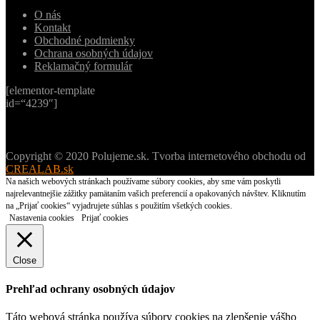
O nás
Kontakt
Obchodné podmienky
Ochrana osobných údajov
Reklamačný formulár
[elementor-template
id=“4239″]
Copyright © 2020 Polujeme.sk. Tvorba internetového obchodu od
CREALAB.sk
Na našich webových stránkach používame súbory cookies, aby sme vám poskytli
najrelevantnejšie zážitky pamätaním vašich preferencií a opakovaných návštev. Kliknutím
na „Prijať cookies“ vyjadrujete súhlas s použitím všetkých cookies.
Nastavenia cookies
Prijať cookies
Close
Prehľad ochrany osobných údajov
Táto webová stránka používa súbory cookies na zlepšenie vášho