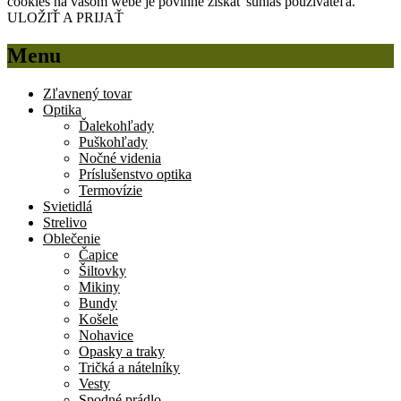
cookies na vašom webe je povinné získať súhlas používateľa.
ULOŽIŤ A PRIJAŤ
Menu
Zľavnený tovar
Optika
Ďalekohľady
Puškohľady
Nočné videnia
Príslušenstvo optika
Termovízie
Svietidlá
Strelivo
Oblečenie
Čapice
Šiltovky
Mikiny
Bundy
Košele
Nohavice
Opasky a traky
Tričká a nátelníky
Vesty
Spodné prádlo