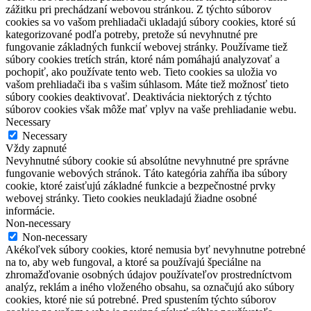
zážitku pri prechádzaní webovou stránkou. Z týchto súborov
cookies sa vo vašom prehliadači ukladajú súbory cookies, ktoré sú
kategorizované podľa potreby, pretože sú nevyhnutné pre
fungovanie základných funkcií webovej stránky. Používame tiež
súbory cookies tretích strán, ktoré nám pomáhajú analyzovať a
pochopiť, ako používate tento web. Tieto cookies sa uložia vo
vašom prehliadači iba s vašim súhlasom. Máte tiež možnosť tieto
súbory cookies deaktivovať. Deaktivácia niektorých z týchto
súborov cookies však môže mať vplyv na vaše prehliadanie webu.
Necessary
Necessary
Vždy zapnuté
Nevyhnutné súbory cookie sú absolútne nevyhnutné pre správne
fungovanie webových stránok. Táto kategória zahŕňa iba súbory
cookie, ktoré zaisťujú základné funkcie a bezpečnostné prvky
webovej stránky. Tieto cookies neukladajú žiadne osobné
informácie.
Non-necessary
Non-necessary
Akékoľvek súbory cookies, ktoré nemusia byť nevyhnutne potrebné
na to, aby web fungoval, a ktoré sa používajú špeciálne na
zhromažďovanie osobných údajov používateľov prostredníctvom
analýz, reklám a iného vloženého obsahu, sa označujú ako súbory
cookies, ktoré nie sú potrebné. Pred spustením týchto súborov