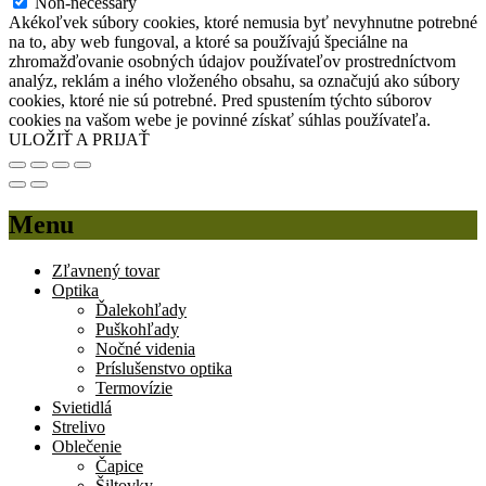
Non-necessary
Akékoľvek súbory cookies, ktoré nemusia byť nevyhnutne potrebné
na to, aby web fungoval, a ktoré sa používajú špeciálne na
zhromažďovanie osobných údajov používateľov prostredníctvom
analýz, reklám a iného vloženého obsahu, sa označujú ako súbory
cookies, ktoré nie sú potrebné. Pred spustením týchto súborov
cookies na vašom webe je povinné získať súhlas používateľa.
ULOŽIŤ A PRIJAŤ
Menu
Zľavnený tovar
Optika
Ďalekohľady
Puškohľady
Nočné videnia
Príslušenstvo optika
Termovízie
Svietidlá
Strelivo
Oblečenie
Čapice
Šiltovky