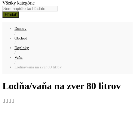
Všetky kategórie
Hľadať
Domov
/
Obchod
/
Doplnky
/
Vaňa
/
Lodňa/vaňa na zver 80 litrov
Lodňa/vaňa na zver 80 litrov