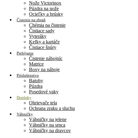
Nože Victorinox
Púzdra na nože
Ocieľky a brúsky
Čistenie na zbraň
Chémia na čistenie
Čistiace sady
Vyteráky
Kefky a kartáče
Čistiace šnúry
Prebíjanie
Čistenie nábojníc
Matrice
Boxy na náboje
Príslušenstvo
Batohy
Púzdra
Posedové vaky
Doplnky
Ohrievače tela
Ochrana zraku a sluchu
Vábničky
Vábničky na jelene
Vábničky na srnca
Vábničky na dravcov