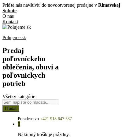
Príďte nás navštíviť do novootvorenej predajne v
Rimavskej
Sobote
.
O nás
Kontakt
Polujeme.sk
Predaj
poľovníckeho
oblečenia, obuvi a
poľovníckych
potrieb
Všetky kategórie
Hľadať
Poradenstvo
+421 918 647 537
0
Nákupný košík je prázdny.