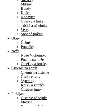
Mikiny
Bundy
Košele
Nohavice
Opasky a traky
Tričká a nátelníky
Vesty
Spodné prádlo
Obuv
Čižmy
Ponožky
Nože
Nože Victorinox
Púzdra na nože
Ocieľky a brúsky
Čistenie na zbraň
Chémia na čistenie
Čistiace sady
Vyteráky
Kefky a kartáče
Čistiace šnúry
Prebíjanie
Čistenie nábojníc
Matrice