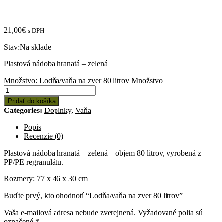
21,00
€
s DPH
Stav:
Na sklade
Plastová nádoba hranatá – zelená
Množstvo: Lodňa/vaňa na zver 80 litrov
Množstvo
Pridať do košíka
Categories:
Doplnky
,
Vaňa
Popis
Recenzie (0)
Plastová nádoba hranatá – zelená – objem 80 litrov, vyrobená z
PP/PE regranulátu.
Rozmery: 77 x 46 x 30 cm
Buďte prvý, kto ohodnotí “Lodňa/vaňa na zver 80 litrov”
Vaša e-mailová adresa nebude zverejnená.
Vyžadované polia sú
označené
*