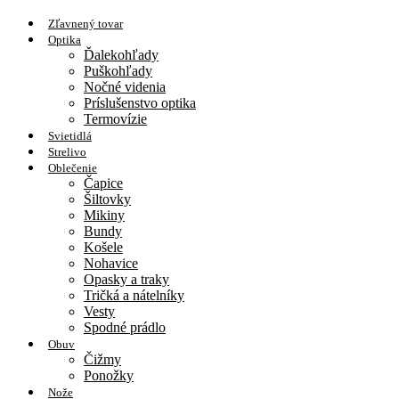
Zľavnený tovar
Optika
Ďalekohľady
Puškohľady
Nočné videnia
Príslušenstvo optika
Termovízie
Svietidlá
Strelivo
Oblečenie
Čapice
Šiltovky
Mikiny
Bundy
Košele
Nohavice
Opasky a traky
Tričká a nátelníky
Vesty
Spodné prádlo
Obuv
Čižmy
Ponožky
Nože