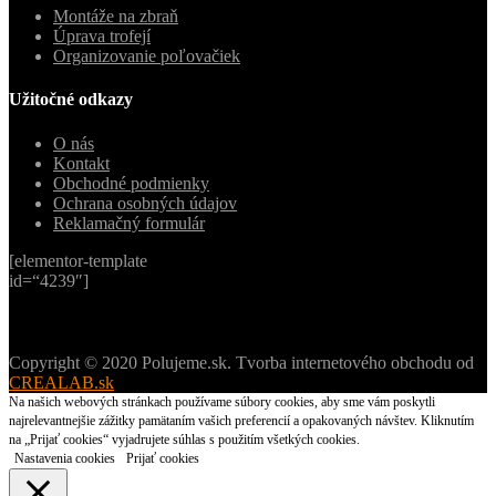
Montáže na zbraň
Úprava trofejí
Organizovanie poľovačiek
Užitočné odkazy
O nás
Kontakt
Obchodné podmienky
Ochrana osobných údajov
Reklamačný formulár
[elementor-template
id=“4239″]
Copyright © 2020 Polujeme.sk. Tvorba internetového obchodu od
CREALAB.sk
Na našich webových stránkach používame súbory cookies, aby sme vám poskytli
najrelevantnejšie zážitky pamätaním vašich preferencií a opakovaných návštev. Kliknutím
na „Prijať cookies“ vyjadrujete súhlas s použitím všetkých cookies.
Nastavenia cookies
Prijať cookies