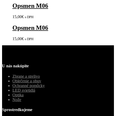
Opsmen M06
15,00
€
s DPH
Opsmen M06
15,00
€
s DPH
U nás nakúpite
Zbrane a strelivo
Oblečenie a obuv
Ochranné pomôcky
LED svietidlá
Optika
Nože
Sprostredkujeme