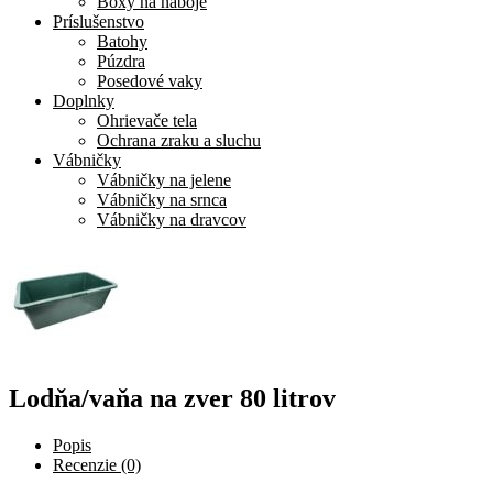
Boxy na náboje
Príslušenstvo
Batohy
Púzdra
Posedové vaky
Doplnky
Ohrievače tela
Ochrana zraku a sluchu
Vábničky
Vábničky na jelene
Vábničky na srnca
Vábničky na dravcov
Lodňa/vaňa na zver 80 litrov
Popis
Recenzie (0)