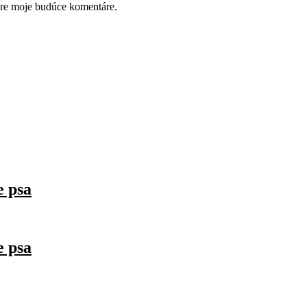
pre moje budúce komentáre.
 psa
 psa