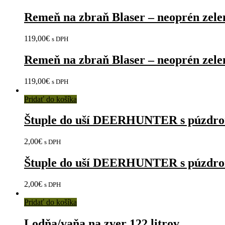
Remeň na zbraň Blaser – neoprén zele
119,00
€
s DPH
Remeň na zbraň Blaser – neoprén zele
119,00
€
s DPH
Pridať do košíka
Štuple do uší DEERHUNTER s púzdr
2,00
€
s DPH
Štuple do uší DEERHUNTER s púzdr
2,00
€
s DPH
Pridať do košíka
Lodňa/vaňa na zver 122 litrov