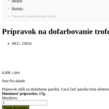
Obchod
/
Doplnky
/
Prípravok na dofarbovanie trofejí
Prípravok na dofarbovanie trofe
SKU:
23834
6,00
€
s DPH
Stav:
Na sklade
Prípravok slúži na dofarbenie parožia. Ľavá časť parožia bola ošetre
Hmotnosť prípravku: 17g.
Množstvo:
Množstvo
Prípravok
na
Pridať do košíka