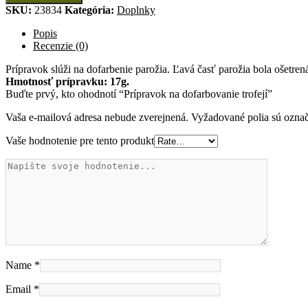
dofarbovanie
SKU:
23834
Kategória:
Doplnky
trofejí
Popis
Recenzie (0)
Prípravok slúži na dofarbenie parožia. Ľavá časť parožia bola ošetre
Hmotnosť prípravku: 17g.
Buďte prvý, kto ohodnotí “Prípravok na dofarbovanie trofejí”
Vaša e-mailová adresa nebude zverejnená.
Vyžadované polia sú ozna
Vaše hodnotenie pre tento produkt
Name
*
Email
*