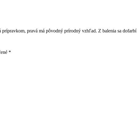
ná prípravkom, pravá má pôvodný prírodný vzhľad. Z balenia sa dofarbí 3
čené
*