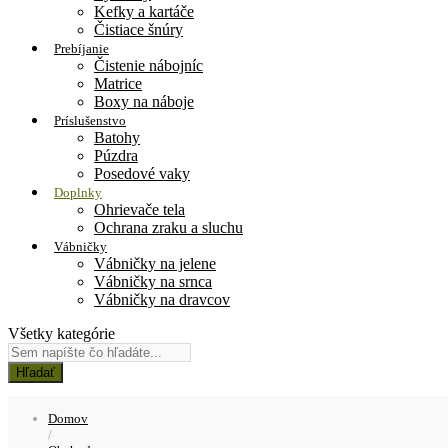
Kefky a kartáče
Čistiace šnúry
Prebíjanie
Čistenie nábojníc
Matrice
Boxy na náboje
Príslušenstvo
Batohy
Púzdra
Posedové vaky
Doplnky
Ohrievače tela
Ochrana zraku a sluchu
Vábničky
Vábničky na jelene
Vábničky na srnca
Vábničky na dravcov
Všetky kategórie
Hľadať
Domov
/