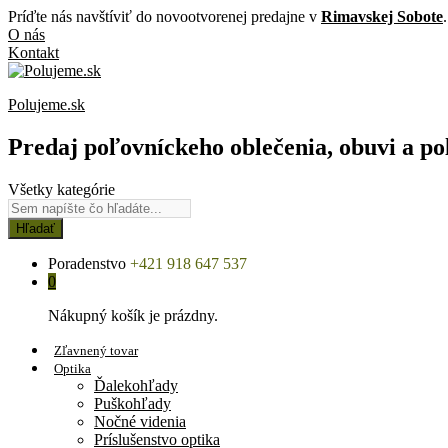
Príďte nás navštíviť do novootvorenej predajne v
Rimavskej Sobote
.
O nás
Kontakt
Polujeme.sk
Predaj poľovníckeho oblečenia, obuvi a po
Všetky kategórie
Hľadať
Poradenstvo
+421 918 647 537
0
Nákupný košík je prázdny.
Zľavnený tovar
Optika
Ďalekohľady
Puškohľady
Nočné videnia
Príslušenstvo optika