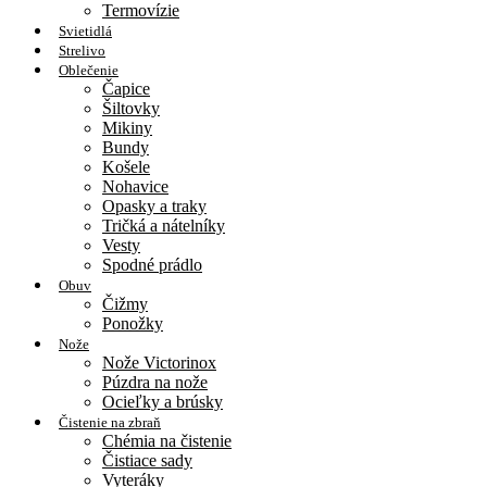
Termovízie
Svietidlá
Strelivo
Oblečenie
Čapice
Šiltovky
Mikiny
Bundy
Košele
Nohavice
Opasky a traky
Tričká a nátelníky
Vesty
Spodné prádlo
Obuv
Čižmy
Ponožky
Nože
Nože Victorinox
Púzdra na nože
Ocieľky a brúsky
Čistenie na zbraň
Chémia na čistenie
Čistiace sady
Vyteráky