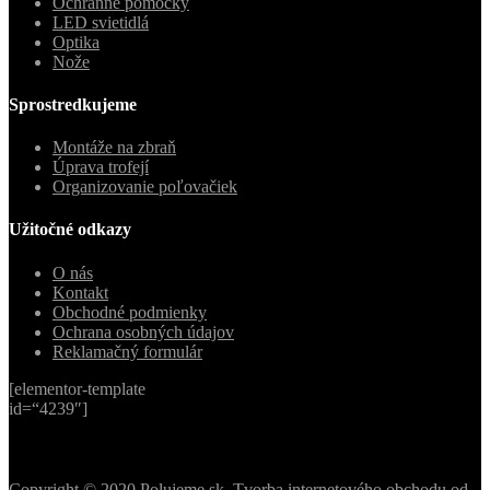
Ochranné pomôcky
LED svietidlá
Optika
Nože
Sprostredkujeme
Montáže na zbraň
Úprava trofejí
Organizovanie poľovačiek
Užitočné odkazy
O nás
Kontakt
Obchodné podmienky
Ochrana osobných údajov
Reklamačný formulár
[elementor-template
id=“4239″]
Copyright © 2020 Polujeme.sk. Tvorba internetového obchodu od