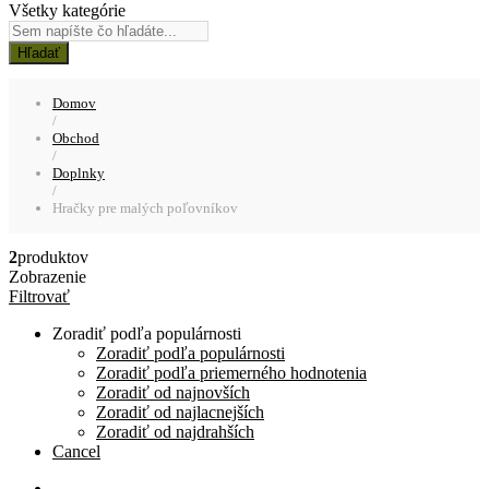
Všetky kategórie
Hľadať
Domov
/
Obchod
/
Doplnky
/
Hračky pre malých poľovníkov
2
produktov
Zobrazenie
Filtrovať
Zoradiť podľa populárnosti
Zoradiť podľa populárnosti
Zoradiť podľa priemerného hodnotenia
Zoradiť od najnovších
Zoradiť od najlacnejších
Zoradiť od najdrahších
Cancel