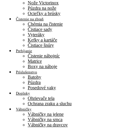
Nože Victorinox
Púzdra na nože
Ocieľky a brúsky
Čistenie na zbraň
Chémia na čistenie
Čistiace sady
Vyteráky
Kefky a kartáče
Čistiace šnúry
Prebíjanie
Čistenie nábojníc
Matrice
Boxy na náboje
Príslušenstvo
Batohy
Púzdra
Posedové vaky
Doplnky
Ohrievače tela
Ochrana zraku a sluchu
Vábničky
Vábničky na jelene
Vábničky na srnca
Vábničky na dravcov