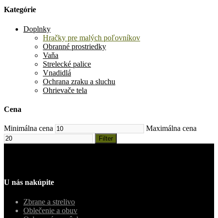
Kategórie
Doplnky
Hračky pre malých poľovníkov
Obranné prostriedky
Vaňa
Strelecké palice
Vnadidlá
Ochrana zraku a sluchu
Ohrievače tela
Cena
Minimálna cena
Maximálna cena
Filter
U nás nakúpite
Zbrane a strelivo
Oblečenie a obuv