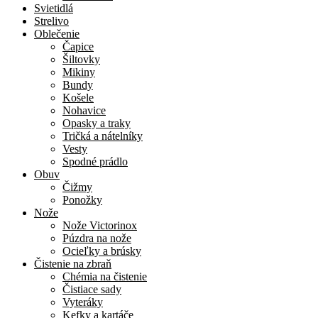
Svietidlá
Strelivo
Oblečenie
Čapice
Šiltovky
Mikiny
Bundy
Košele
Nohavice
Opasky a traky
Tričká a nátelníky
Vesty
Spodné prádlo
Obuv
Čižmy
Ponožky
Nože
Nože Victorinox
Púzdra na nože
Ocieľky a brúsky
Čistenie na zbraň
Chémia na čistenie
Čistiace sady
Vyteráky
Kefky a kartáče