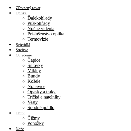
Zľavnený tovar
Optika
Ďalekohľady
Puškohľady
Nočné videnia
Príslušenstvo optika
Termovízie
Svietidlá
Strelivo
Oblečenie
Čapice
Šiltovky
Mikiny
Bundy
Košele
Nohavice
Opasky a traky
Tričká a nátelníky
Vesty
Spodné prádlo
Obuv
Čižmy
Ponožky
Nože