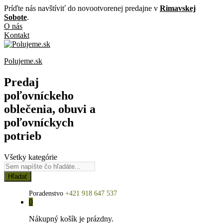
Príďte nás navštíviť do novootvorenej predajne v
Rimavskej
Sobote
.
O nás
Kontakt
Polujeme.sk
Predaj
poľovníckeho
oblečenia, obuvi a
poľovníckych
potrieb
Všetky kategórie
Hľadať
Poradenstvo
+421 918 647 537
0
Nákupný košík je prázdny.