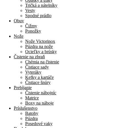
Opasky a traky
Tričká a nátelníky
Vesty
Spodné prádlo
Obuv
Čižmy
Ponožky
Nože
Nože Victorinox
Púzdra na nože
Ocieľky a brúsky
Čistenie na zbraň
Chémia na čistenie
Čistiace sady
Vyteráky
Kefky a kartáče
Čistiace šnúry
Prebíjanie
Čistenie nábojníc
Matrice
Boxy na náboje
Príslušenstvo
Batohy
Púzdra
Posedové vaky