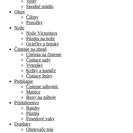
Vesty
Spodné prádlo
Obuv
Čižmy
Ponožky
Nože
Nože Victorinox
Púzdra na nože
Ocieľky a brúsky
Čistenie na zbraň
Chémia na čistenie
Čistiace sady
Vyteráky
Kefky a kartáče
Čistiace šnúry
Prebíjanie
Čistenie nábojníc
Matrice
Boxy na náboje
Príslušenstvo
Batohy
Púzdra
Posedové vaky
Doplnky
Ohrievače tela