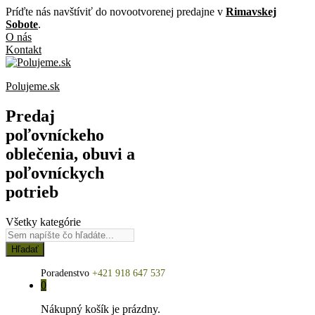
Príďte nás navštíviť do novootvorenej predajne v
Rimavskej
Sobote
.
O nás
Kontakt
Polujeme.sk
Predaj
poľovníckeho
oblečenia, obuvi a
poľovníckych
potrieb
Všetky kategórie
Hľadať
Poradenstvo
+421 918 647 537
0
Nákupný košík je prázdny.