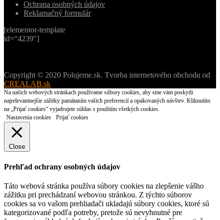
Ochrana osobných údajov
Reklamačný formulár
[elementor-template
id=“4239″]
Copyright © 2020 Polujeme.sk. Tvorba internetového obchodu od
CREALAB.sk
Na našich webových stránkach používame súbory cookies, aby sme vám poskytli
najrelevantnejšie zážitky pamätaním vašich preferencií a opakovaných návštev. Kliknutím
na „Prijať cookies“ vyjadrujete súhlas s použitím všetkých cookies.
Nastavenia cookies
Prijať cookies
Close
Prehľad ochrany osobných údajov
Táto webová stránka používa súbory cookies na zlepšenie vášho
zážitku pri prechádzaní webovou stránkou. Z týchto súborov
cookies sa vo vašom prehliadači ukladajú súbory cookies, ktoré sú
kategorizované podľa potreby, pretože sú nevyhnutné pre