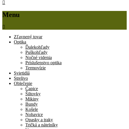
Menu
Zľavnený tovar
Optika
Ďalekohľady
Puškohľady
Nočné videnia
Príslušenstvo optika
Termovízie
Svietidlá
Strelivo
Oblečenie
Čapice
Šiltovky
Mikiny
Bundy
Košele
Nohavice
Opasky a traky
Tričká a nátelníky