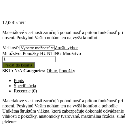
12,00
€
s DPH
Materiálové vlastnosti zaručujú pohodlnosť a pritom funkčnosť pri
nosení. Poskytnú Vašim nohám ten najvyšší komfort.
Veľkosť:
Zrušiť výber
Množstvo: Ponožky HUNTING
Množstvo
Pridať do košíka
SKU:
N/A
Categories:
Obuv
,
Ponožky
Popis
Špecifikácia
Recenzie (0)
Materiálové vlastnosti zaručujú pohodlnosť a pritom funkčnosť pri
nosení. Poskytnú Vašim nohám ten najvyšší komfort a pohodlie.
Unikátna štruktúra vlákna, ktorá zabezpečuje dokonalé odvádzanie
vlhkosti z pokožky, anatomicky tvarované, maximálna fixácia, silné
pletenie.