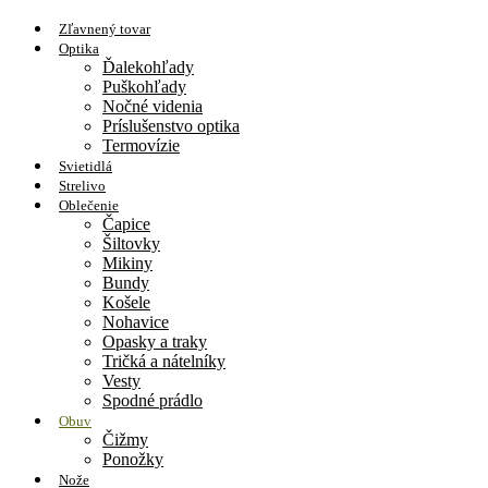
Zľavnený tovar
Optika
Ďalekohľady
Puškohľady
Nočné videnia
Príslušenstvo optika
Termovízie
Svietidlá
Strelivo
Oblečenie
Čapice
Šiltovky
Mikiny
Bundy
Košele
Nohavice
Opasky a traky
Tričká a nátelníky
Vesty
Spodné prádlo
Obuv
Čižmy
Ponožky
Nože