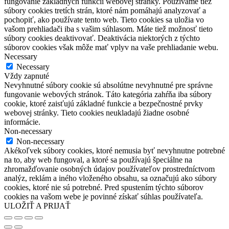
fungovanie základných funkcií webovej stránky. Používame tiež
súbory cookies tretích strán, ktoré nám pomáhajú analyzovať a
pochopiť, ako používate tento web. Tieto cookies sa uložia vo
vašom prehliadači iba s vašim súhlasom. Máte tiež možnosť tieto
súbory cookies deaktivovať. Deaktivácia niektorých z týchto
súborov cookies však môže mať vplyv na vaše prehliadanie webu.
Necessary
Necessary
Vždy zapnuté
Nevyhnutné súbory cookie sú absolútne nevyhnutné pre správne
fungovanie webových stránok. Táto kategória zahŕňa iba súbory
cookie, ktoré zaisťujú základné funkcie a bezpečnostné prvky
webovej stránky. Tieto cookies neukladajú žiadne osobné
informácie.
Non-necessary
Non-necessary
Akékoľvek súbory cookies, ktoré nemusia byť nevyhnutne potrebné
na to, aby web fungoval, a ktoré sa používajú špeciálne na
zhromažďovanie osobných údajov používateľov prostredníctvom
analýz, reklám a iného vloženého obsahu, sa označujú ako súbory
cookies, ktoré nie sú potrebné. Pred spustením týchto súborov
cookies na vašom webe je povinné získať súhlas používateľa.
ULOŽIŤ A PRIJAŤ