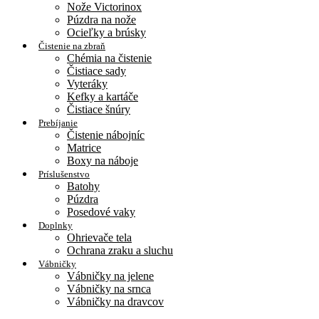
Nože Victorinox
Púzdra na nože
Ocieľky a brúsky
Čistenie na zbraň
Chémia na čistenie
Čistiace sady
Vyteráky
Kefky a kartáče
Čistiace šnúry
Prebíjanie
Čistenie nábojníc
Matrice
Boxy na náboje
Príslušenstvo
Batohy
Púzdra
Posedové vaky
Doplnky
Ohrievače tela
Ochrana zraku a sluchu
Vábničky
Vábničky na jelene
Vábničky na srnca
Vábničky na dravcov