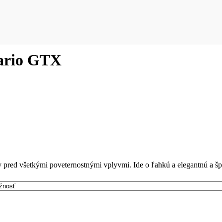
ario GTX
 pred všetkými poveternostnými vplyvmi. Ide o ľahkú a elegantnú a š