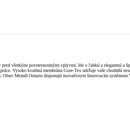
pred všetkými poveternostnými vplyvmi. Ide o ľahkú a elegantnú a šport
o práce. Vysoko kvalitná membrána Gore-Tex udržuje vaše chodidlá neus
ch. Obuv Meindl Ontario disponujú inovatívnym šnurovacím systémom 
.