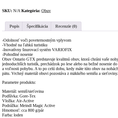
obuv
MEINDL
SKU:
N/A
Kategória:
Obuv
Ontario
GTX
Popis
Špecifikácia
Recenzie (0)
-Odolnosť voči poveternostným vplyvom
-Vhodné na ľahkú turistiku
-Inovatívny šnurovací systém VARIOFIX
-Pohodlné nosenie
Obuv Ontario GTX predstavuje kvalitnú obuv, ktorá chráni vaše nohy 
jednoduchších turistík, prechádzok po lese alebo na bežné nosenie d
a voľnosti pohybu. A to po celú dobu, kedy máte túto obuv na nohá
pätu. Vrchný materiál obuvi pozostáva z mäkkého semišu a sieťoviny
Parametre produktu:
Materiál: semiš/sieťovina
Podšívka: Gore-Tex
Vložka: Air-Active
Podrážka: Meindl Magic Active
Hmotnosť: cca 800 g/pár
Farba: loden