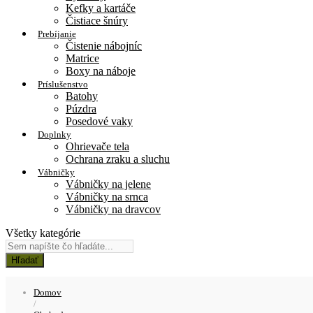
Kefky a kartáče
Čistiace šnúry
Prebíjanie
Čistenie nábojníc
Matrice
Boxy na náboje
Príslušenstvo
Batohy
Púzdra
Posedové vaky
Doplnky
Ohrievače tela
Ochrana zraku a sluchu
Vábničky
Vábničky na jelene
Vábničky na srnca
Vábničky na dravcov
Všetky kategórie
Hľadať
Domov
/