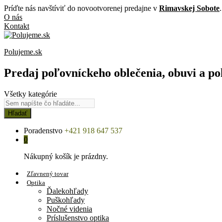
Príďte nás navštíviť do novootvorenej predajne v
Rimavskej Sobote
.
O nás
Kontakt
Polujeme.sk
Predaj poľovníckeho oblečenia, obuvi a po
Všetky kategórie
Hľadať
Poradenstvo
+421 918 647 537
0
Nákupný košík je prázdny.
Zľavnený tovar
Optika
Ďalekohľady
Puškohľady
Nočné videnia
Príslušenstvo optika