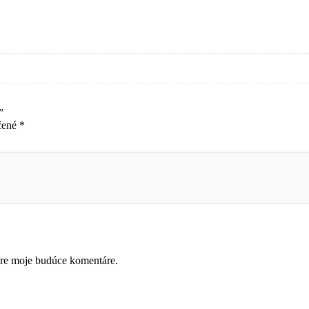
”
čené
*
pre moje budúce komentáre.