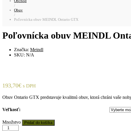
Obchod
/
Obuv
/
Poľovnícka obuv MEINDL Ontario GTX
Poľovnícka obuv MEINDL Ont
Značka:
Meindl
SKU:
N/A
193,70
€
s DPH
Obuv Ontario GTX predstavuje kvalitnú obuv, ktorá chráni vaše nohy
Veľkosť:
Množstvo:
Množstvo
Pridať do košíka
Poľovnícka