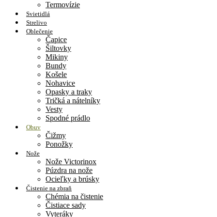
Termovízie
Svietidlá
Strelivo
Oblečenie
Čapice
Šiltovky
Mikiny
Bundy
Košele
Nohavice
Opasky a traky
Tričká a nátelníky
Vesty
Spodné prádlo
Obuv
Čižmy
Ponožky
Nože
Nože Victorinox
Púzdra na nože
Ocieľky a brúsky
Čistenie na zbraň
Chémia na čistenie
Čistiace sady
Vyteráky