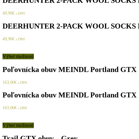
DEERHUNTER 2-PACK WOOL SOCKS 
49,90
€
s DPH
DEERHUNTER 2-PACK WOOL SOCKS 
49,90
€
s DPH
Výber možností
Poľovnícka obuv MEINDL Portland GTX
163,00
€
s DPH
Poľovnícka obuv MEINDL Portland GTX
163,00
€
s DPH
Výber možností
Trail GTX obuv – Grey