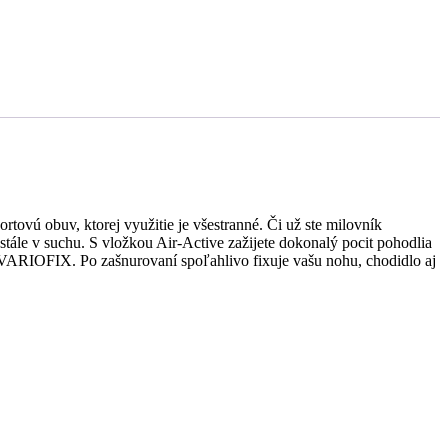
ovú obuv, ktorej využitie je všestranné. Či už ste milovník
tále v suchu. S vložkou Air-Active zažijete dokonalý pocit pohodlia
VARIOFIX. Po zašnurovaní spoľahlivo fixuje vašu nohu, chodidlo aj