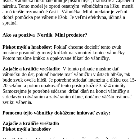
líšok. Vábnička dokonale imituje piskot myší, hrabošov a zajačieho
náreku. Tento model je oproti ostatným vábničkám na líšku menší
a má tenšie rezonančné časti . Vábnička Mini predator je veľmi
dobrá pomôcka pre vábenie líšok. Je veľmi efektívna, účinná a
spratná.
Ako sa používa Nordik Mini predator?
Piskot myší a hrabošov:
Pokiaľ chceme docieliť tento zvuk
musíme posunúť gumový krúžok na samotný koniec vábničky.
Potom musíme krátko a opakovane fúkať do vábničky.
Zajačie a králičie vreštadlo
: V tomto prípade musíme dať
vábničku do úst, pokiaľ budete mať vábničku v ústach hlbšie, tak
bude zvuk oveľa hlbší. Je potrebné striedať intenzitu a dĺžku cca 15-
20 sekúnd a potom opakovať tento postup každé 3 až 4 minúty.
Samozrejme je potrebné súčasne držať dlaň na konci vábničky a
striedavým otváraním a zatváraním dlane, dodáme väčšiu reálnosť
zvuku vábenia.
Pomocou tejto vábničky dokážeme imitovať zvuky:
Zajačie a králičie vreštadlo
Piskot myší a hrabošov