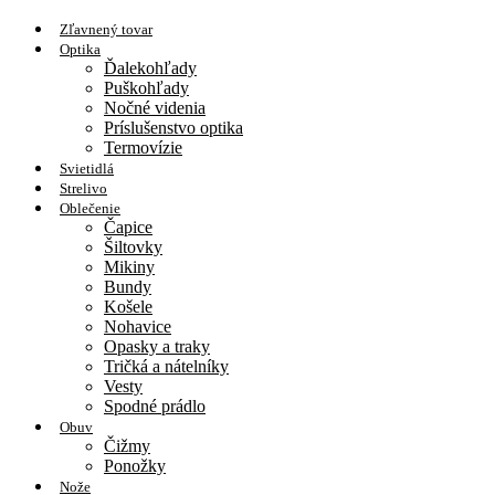
Zľavnený tovar
Optika
Ďalekohľady
Puškohľady
Nočné videnia
Príslušenstvo optika
Termovízie
Svietidlá
Strelivo
Oblečenie
Čapice
Šiltovky
Mikiny
Bundy
Košele
Nohavice
Opasky a traky
Tričká a nátelníky
Vesty
Spodné prádlo
Obuv
Čižmy
Ponožky
Nože