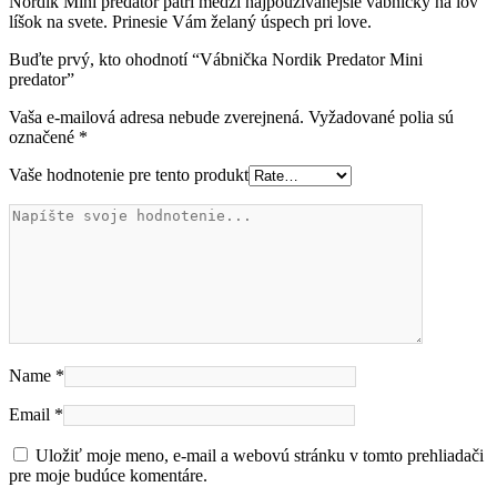
Nordik Mini predator patrí medzi najpoužívanejšie vábničky na lov
líšok na svete. Prinesie Vám želaný úspech pri love.
Buďte prvý, kto ohodnotí “Vábnička Nordik Predator Mini
predator”
Vaša e-mailová adresa nebude zverejnená.
Vyžadované polia sú
označené
*
Vaše hodnotenie pre tento produkt
Name
*
Email
*
Uložiť moje meno, e-mail a webovú stránku v tomto prehliadači
pre moje budúce komentáre.