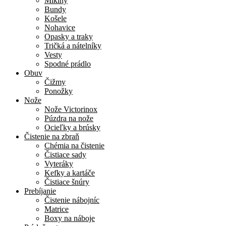
Mikiny
Bundy
Košele
Nohavice
Opasky a traky
Tričká a nátelníky
Vesty
Spodné prádlo
Obuv
Čižmy
Ponožky
Nože
Nože Victorinox
Púzdra na nože
Ocieľky a brúsky
Čistenie na zbraň
Chémia na čistenie
Čistiace sady
Vyteráky
Kefky a kartáče
Čistiace šnúry
Prebíjanie
Čistenie nábojníc
Matrice
Boxy na náboje