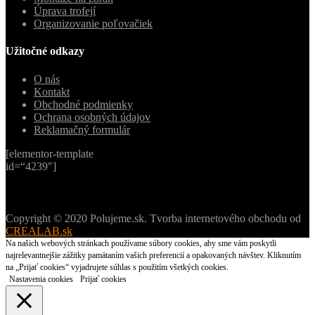
Úprava trofejí
Organizovanie poľovačiek
Užitočné odkazy
O nás
Kontakt
Obchodné podmienky
Ochrana osobných údajov
Reklamačný formulár
[elementor-template
id=“4239″]
Copyright © 2020 Polujeme.sk. Tvorba internetového obchodu od
CREALAB.sk
Na našich webových stránkach používame súbory cookies, aby sme vám poskytli
najrelevantnejšie zážitky pamätaním vašich preferencií a opakovaných návštev. Kliknutím
na „Prijať cookies“ vyjadrujete súhlas s použitím všetkých cookies.
Nastavenia cookies
Prijať cookies