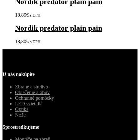
Nordik predator plain pain
18,80
€
s DPH
Nordik predator plain pain
18,80
€
s DPH
U nás nakúpite
Zbrane a strelivo
Oblečenie a obuv
Ochranné pomôcky
LED svietidlá
Optika
Nože
Sprostredkujeme
Montáže na zbraň