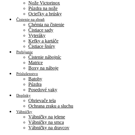
Nože Victorinox
Púzdra na nože
Ocieľky a brúsky
Čistenie na zbraň
Chémia na čistenie
Čistiace sady
Vyteráky
Kefky a kartáče
Čistiace šnúry
Prebíjanie
Čistenie nábojníc
Matrice
Boxy na náboje
Príslušenstvo
Batohy
Púzdra
Posedové vaky
Doplnky
Ohrievače tela
Ochrana zraku a sluchu
Vábničky
Vábničky na jelene
Vábničky na srnca
Vábničky na dravcov