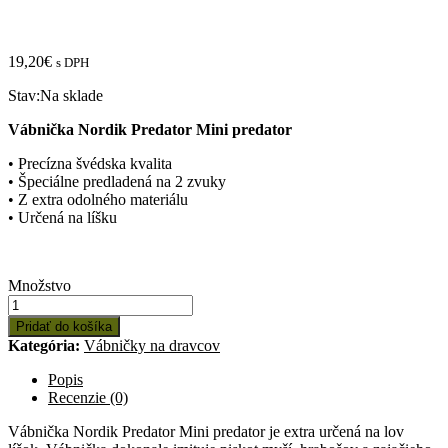
19,20
€
s DPH
Stav:
Na sklade
Vábnička Nordik Predator Mini predator
• Precízna švédska kvalita
• Špeciálne predladená na 2 zvuky
• Z extra odolného materiálu
• Určená na líšku
Množstvo:
Množstvo
Vábnička
Nordik
Pridať do košíka
Predator
Kategória:
Vábničky na dravcov
Mini
predator
Popis
Recenzie (0)
Vábnička Nordik Predator Mini predator je extra určená na lov