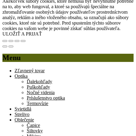
Akékoľvek súbory cookies, ktoré nemusia byť nevyhnutne potrebné
na to, aby web fungoval, a ktoré sa používajú špeciálne na
zhromažďovanie osobných údajov používateľov prostredníctvom
analýz, reklám a iného vloženého obsahu, sa označujú ako súbory
cookies, ktoré nie sú potrebné. Pred spustením týchto súborov
cookies na vašom webe je povinné získať súhlas používateľa.
ULOŽIŤ A PRIJAŤ
Menu
Zľavnený tovar
Optika
Ďalekohľady
Puškohľady
Nočné videnia
Príslušenstvo optika
Termovízie
Svietidlá
Strelivo
Oblečenie
Čapice
Šiltovky