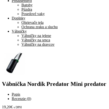
Príslušenstvo
Batohy
Púzdra
Posedové vaky
Doplnky
Ohrievače tela
Ochrana zraku a sluchu
Vábničky
Vábničky na jelene
Vábničky na srnca
Vábničky na dravcov
Vábnička Nordik Predator Mini predator
Popis
Recenzie (0)
19,20
€
s DPH