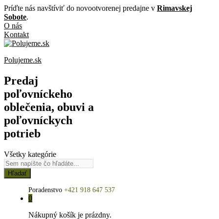
Príďte nás navštíviť do novootvorenej predajne v
Rimavskej
Sobote
.
O nás
Kontakt
Polujeme.sk
Predaj
poľovníckeho
oblečenia, obuvi a
poľovníckych
potrieb
Všetky kategórie
Hľadať
Poradenstvo
+421 918 647 537
0
Nákupný košík je prázdny.