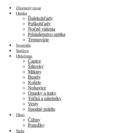
Zľavnený tovar
Optika
Ďalekohľady
Puškohľady
Nočné videnia
Príslušenstvo optika
Termovízie
Svietidlá
Strelivo
Oblečenie
Čapice
Šiltovky
Mikiny
Bundy
Košele
Nohavice
Opasky a traky
Tričká a nátelníky
Vesty
Spodné prádlo
Obuv
Čižmy
Ponožky
Nože