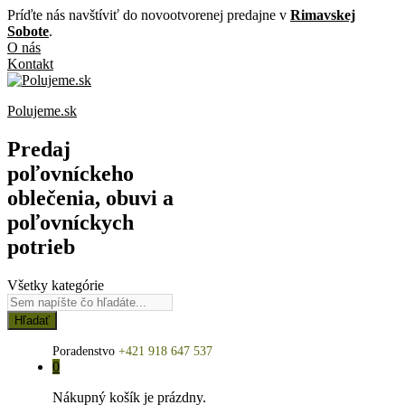
Príďte nás navštíviť do novootvorenej predajne v
Rimavskej
Sobote
.
O nás
Kontakt
Polujeme.sk
Predaj
poľovníckeho
oblečenia, obuvi a
poľovníckych
potrieb
Všetky kategórie
Hľadať
Poradenstvo
+421 918 647 537
0
Nákupný košík je prázdny.