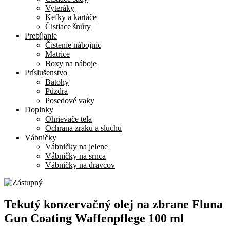
Vyteráky
Kefky a kartáče
Čistiace šnúry
Prebíjanie
Čistenie nábojníc
Matrice
Boxy na náboje
Príslušenstvo
Batohy
Púzdra
Posedové vaky
Doplnky
Ohrievače tela
Ochrana zraku a sluchu
Vábničky
Vábničky na jelene
Vábničky na srnca
Vábničky na dravcov
Tekutý konzervačný olej na zbrane Fluna
Gun Coating Waffenpflege 100 ml