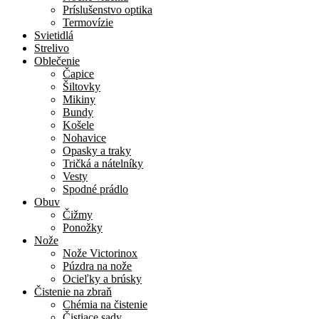
Príslušenstvo optika
Termovízie
Svietidlá
Strelivo
Oblečenie
Čapice
Šiltovky
Mikiny
Bundy
Košele
Nohavice
Opasky a traky
Tričká a nátelníky
Vesty
Spodné prádlo
Obuv
Čižmy
Ponožky
Nože
Nože Victorinox
Púzdra na nože
Ocieľky a brúsky
Čistenie na zbraň
Chémia na čistenie
Čistiace sady