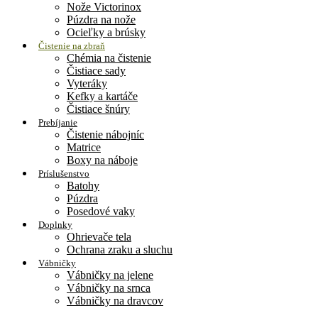
Nože Victorinox
Púzdra na nože
Ocieľky a brúsky
Čistenie na zbraň
Chémia na čistenie
Čistiace sady
Vyteráky
Kefky a kartáče
Čistiace šnúry
Prebíjanie
Čistenie nábojníc
Matrice
Boxy na náboje
Príslušenstvo
Batohy
Púzdra
Posedové vaky
Doplnky
Ohrievače tela
Ochrana zraku a sluchu
Vábničky
Vábničky na jelene
Vábničky na srnca
Vábničky na dravcov