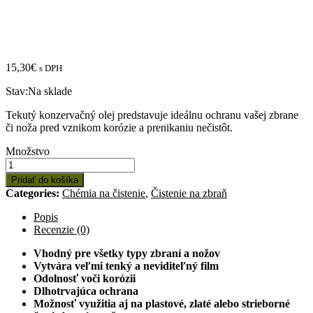
15,30
€
s DPH
Stav:
Na sklade
Tekutý konzervačný olej predstavuje ideálnu ochranu vašej zbrane
či noža pred vznikom korózie a prenikaniu nečistôt.
Množstvo:
Množstvo
Tekutý
konzervačný
Pridať do košíka
olej
Categories:
Chémia na čistenie
,
Čistenie na zbraň
na
zbrane
Popis
Fluna
Recenzie (0)
Gun
Coating
Vhodný pre všetky typy zbraní a nožov
Waffenpflege
Vytvára veľmi tenký a neviditeľný film
100
Odolnosť voči korózii
ml
Dlhotrvajúca ochrana
Možnosť využitia aj na plastové, zlaté alebo strieborné