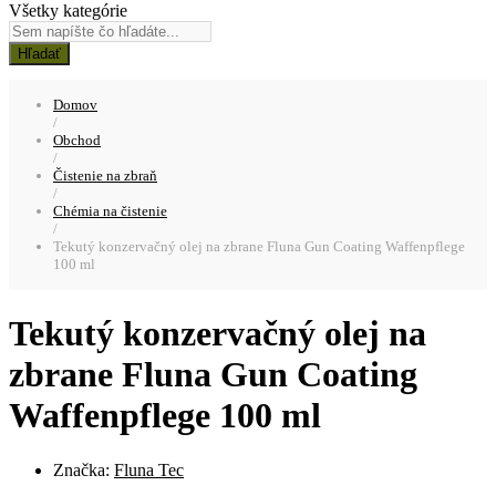
Všetky kategórie
Hľadať
Domov
/
Obchod
/
Čistenie na zbraň
/
Chémia na čistenie
/
Tekutý konzervačný olej na zbrane Fluna Gun Coating Waffenpflege
100 ml
Tekutý konzervačný olej na
zbrane Fluna Gun Coating
Waffenpflege 100 ml
Značka:
Fluna Tec