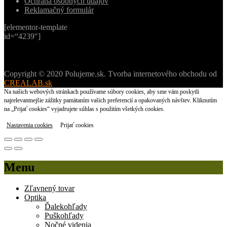
Ochrana osobných údajov
Reklamačný formulár
[elementor-template
id=“4239″]
Copyright © 2020 Polujeme.sk. Tvorba internetového obchodu od
CREALAB.sk
Na našich webových stránkach používame súbory cookies, aby sme vám poskytli
najrelevantnejšie zážitky pamätaním vašich preferencií a opakovaných návštev. Kliknutím
na „Prijať cookies“ vyjadrujete súhlas s použitím všetkých cookies.
Nastavenia cookies
Prijať cookies
Menu
Zľavnený tovar
Optika
Ďalekohľady
Puškohľady
Nočné videnia