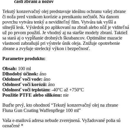
časti zbraní a nožov
Tekutý konzervačný olej predstavuje ideálnu ochranu vašej zbrane
či noža pred vznikom korózie a prenikaniu nečistôt. Na danom
povrchu vytvára tenký a neviditeľný film. Vytvára tak vyšší a
silnejší lesk. Výsledok po aplikovaní na zbraň alebo nôž je viditeľná
už po prvom použití. Je vhodný aj na staršie modely zbraní. Taktiež
sa stará aj o vypĺňanie drobných škrabancov. Optimálne mazacie
vlastnosti zabraňujú pri výstrele únik oleja. Znižuje opotrebenie
zbrane a zvyšuje strelecký výkon i bezpečnosť.
Parametre produktu:
Obsah:
100 ml
Dlhodobý účinok:
áno
Odolnosť voči vode:
áno
Odolnosť voči korózii:
áno
Odolnosť voči teplotám:
-40°C až +750°C
Použitie PTFE alebo silikónu:
nie
Buďte prvý, kto ohodnotí “Tekutý konzervačný olej na zbrane
Fluna Gun Coating Waffenpflege 100 ml”
Vaša e-mailová adresa nebude zverejnená.
Vyžadované polia sú
označené
*