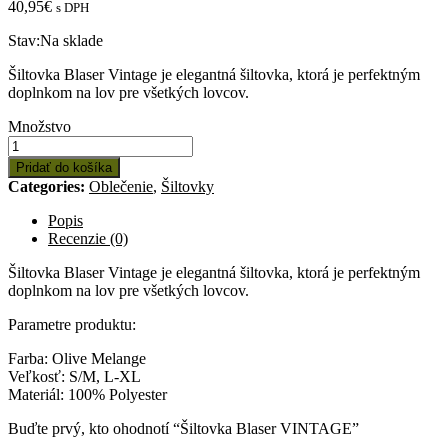
40,95
€
s DPH
Stav:
Na sklade
Šiltovka Blaser Vintage je elegantná šiltovka, ktorá je perfektným
doplnkom na lov pre všetkých lovcov.
Množstvo:
Množstvo
Šiltovka
Blaser
Pridať do košíka
VINTAGE
Categories:
Oblečenie
,
Šiltovky
Popis
Recenzie (0)
Šiltovka Blaser Vintage je elegantná šiltovka, ktorá je perfektným
doplnkom na lov pre všetkých lovcov.
Parametre produktu:
Farba: Olive Melange
Veľkosť: S/M, L-XL
Materiál: 100% Polyester
Buďte prvý, kto ohodnotí “Šiltovka Blaser VINTAGE”