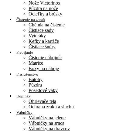
Nože Victorinox
Púzdra na nože
Ocieľky a brúsky
Čistenie na zbraň
Chémia na čistenie
Čistiace sady
Vyteráky
Kefky a kartáče
Čistiace šnúry
Prebíjanie
Čistenie nábojníc
Matrice
Boxy na náboje
Príslušenstvo
Batohy
Púzdra
Posedové vaky
Doplnky
Ohrievače tela
Ochrana zraku a sluchu
Vábničky
Vábničky na jelene
Vábničky na srnca
Vábničky na dravcov