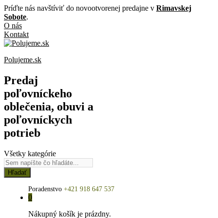
Príďte nás navštíviť do novootvorenej predajne v
Rimavskej
Sobote
.
O nás
Kontakt
Polujeme.sk
Predaj
poľovníckeho
oblečenia, obuvi a
poľovníckych
potrieb
Všetky kategórie
Hľadať
Poradenstvo
+421 918 647 537
0
Nákupný košík je prázdny.