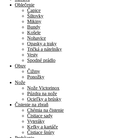
Oblečenie
Čapice
Šiltovky
Mikiny
Bundy
Košele
Nohavice
Opasky a traky
Tričká a nátelníky
Vesty
Spodné prádlo
Obuv
Čižmy
Ponožky
Nože
Nože Victorinox
Púzdra na nože
Ocieľky a brúsky
Čistenie na zbraň
Chémia na čistenie
Čistiace sady
Vyteráky
Kefky a kartáče
Čistiace šnúry
Prebíjanie