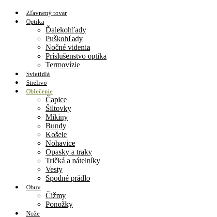
Zľavnený tovar
Optika
Ďalekohľady
Puškohľady
Nočné videnia
Príslušenstvo optika
Termovízie
Svietidlá
Strelivo
Oblečenie
Čapice
Šiltovky
Mikiny
Bundy
Košele
Nohavice
Opasky a traky
Tričká a nátelníky
Vesty
Spodné prádlo
Obuv
Čižmy
Ponožky
Nože