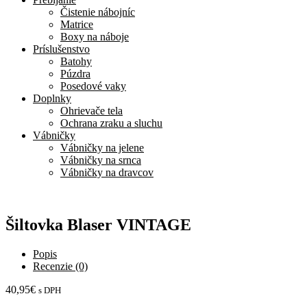
Čistenie nábojníc
Matrice
Boxy na náboje
Príslušenstvo
Batohy
Púzdra
Posedové vaky
Doplnky
Ohrievače tela
Ochrana zraku a sluchu
Vábničky
Vábničky na jelene
Vábničky na srnca
Vábničky na dravcov
Šiltovka Blaser VINTAGE
Popis
Recenzie (0)
40,95
€
s DPH