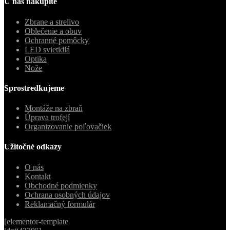
U nás nakúpite
Zbrane a strelivo
Oblečenie a obuv
Ochranné pomôcky
LED svietidlá
Optika
Nože
Sprostredkujeme
Montáže na zbraň
Úprava trofejí
Organizovanie poľovačiek
Užitočné odkazy
O nás
Kontakt
Obchodné podmienky
Ochrana osobných údajov
Reklamačný formulár
[elementor-template