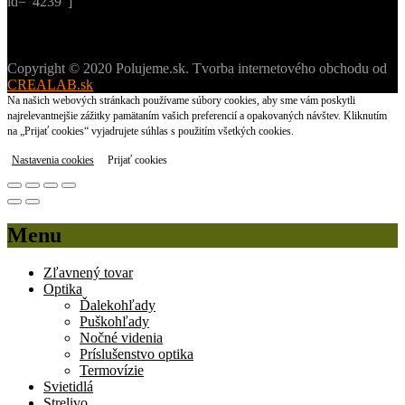
id=“4239″]
Copyright © 2020 Polujeme.sk. Tvorba internetového obchodu od
CREALAB.sk
Na našich webových stránkach používame súbory cookies, aby sme vám poskytli
najrelevantnejšie zážitky pamätaním vašich preferencií a opakovaných návštev. Kliknutím
na „Prijať cookies“ vyjadrujete súhlas s použitím všetkých cookies.
Nastavenia cookies
Prijať cookies
Menu
Zľavnený tovar
Optika
Ďalekohľady
Puškohľady
Nočné videnia
Príslušenstvo optika
Termovízie
Svietidlá
Strelivo