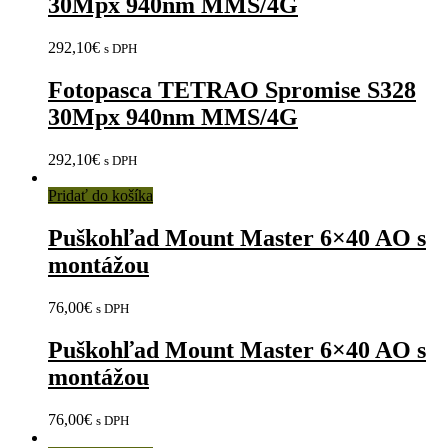
30Mpx 940nm MMS/4G
292,10
€
s DPH
Fotopasca TETRAO Spromise S328
30Mpx 940nm MMS/4G
292,10
€
s DPH
Pridať do košíka
Puškohľad Mount Master 6×40 AO s
montážou
76,00
€
s DPH
Puškohľad Mount Master 6×40 AO s
montážou
76,00
€
s DPH