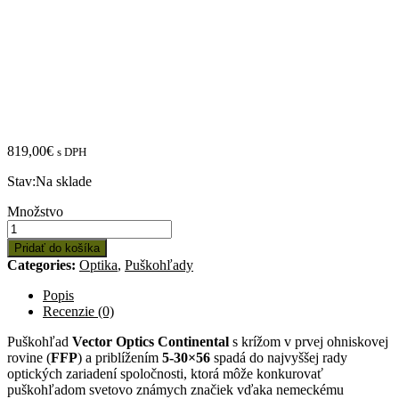
819,00
€
s DPH
Stav:
Na sklade
Množstvo:
Množstvo
Puškohľad
Vector
Pridať do košíka
Optics
Categories:
Optika
,
Puškohľady
Continental
5-
Popis
30x56
Recenzie (0)
FFP
Puškohľad
Vector Optics Continental
s krížom v prvej ohniskovej
rovine (
FFP
) a priblížením
5-30×56
spadá do najvyššej rady
optických zariadení spoločnosti, ktorá môže konkurovať
puškohľadom svetovo známych značiek vďaka nemeckému