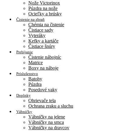
Nože Victorinox
Púzdra na nože
Ocieľky a brúsky
Čistenie na zbraň
Chémia na čistenie
Čistiace sady
Vyteráky
Kefky a kartáče
Čistiace šnúry
Prebíjanie
Čistenie nábojníc
Matrice
Boxy na náboje
Príslušenstvo
Batohy
Púzdra
Posedové vaky
Doplnky
Ohrievače tela
Ochrana zraku a sluchu
Vábničky
Vábničky na jelene
Vábničky na srnca
Vábničky na dravcov