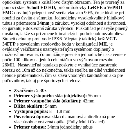
optickému systému s krištáľovo čistým obrazom. Ten je tvorený za
pomoci skiel
Schott ED HD,
pričom šošovky
LeREE
a
VePRO
FMC
dosahujú priepustnosť svetla viac ako 90%, čo je ideálne pri
použití za úsvitu a súmraku. Jednodielny vysokokvalitný hliníkový
tubus s priemerom
34mm
je zárukou vysokej odolnosti a životnosti,
čo garantuje doživotná záruka výrobcu. Puškohľad je navyše plnený
dusíkom, takže sa pri zmene klimatických podmienok nezahmlieva.
Stupeň ochrany proti vode IPX6. Vleptaný taktický kríž
VCT-
34FFP
s osvetlením stredového bodu v konfigurácií
MIL
je
ovládaný vežičkami s uzamykateľným systémom doplnený o
možnosť nulovania, čo umužňuje presné a jednoduché nastavenie v
počte 100 klikov na jednú celu otáčku vo výškovom rozsahu
26MIL. Nastaviteľná paralaxa poskytuje vynikajúce zaostrenie
obrazu od 10m až do nekonečna, takže streľba na dlhé vzdialenosti
nebude problematická, čím sa stáva vhodným kandidátom ako pre
poľovníkov, tak aj pre športových strelcov.
Zväčšenie:
5-30x
Priemer výstupného skla (objektívu):
56 mm
Priemer vstupného skla (okuláru):
42mm
Dĺžka okuláru:
54mm
Výstupná pupila:
8 – 1,8 mm
Povrchová úprava skla:
diamantová antireflexná plne
viacnásobne vrstvená optika (Fully Multi Coated)
Priemer tubusu:
34mm jednodielny tubus