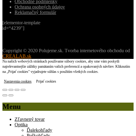
Obchodné podmienky
Ochrana osobných údajov
Reklamačný formulár
[elementor-template
id=“4239″]
Copyright © 2020 Polujeme.sk. Tvorba internetového obchodu od
CREALAB.sk
Na našich webových stránkach používame súbory cookies, aby sme vám poskytli
najrelevantnejšie zážitky pamätaním vašich preferencií a opakovaných návštev. Kliknutím
na „Prijať cookies“ vyjadrujete súhlas s použitím všetkých cookies.
Nastavenia cookies
Prijať cookies
Menu
Zľavnený tovar
Optika
Ďalekohľady
Puškohľady