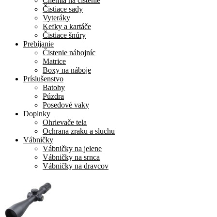
Chémia na čistenie
Čistiace sady
Vyteráky
Kefky a kartáče
Čistiace šnúry
Prebíjanie
Čistenie nábojníc
Matrice
Boxy na náboje
Príslušenstvo
Batohy
Púzdra
Posedové vaky
Doplnky
Ohrievače tela
Ochrana zraku a sluchu
Vábničky
Vábničky na jelene
Vábničky na srnca
Vábničky na dravcov