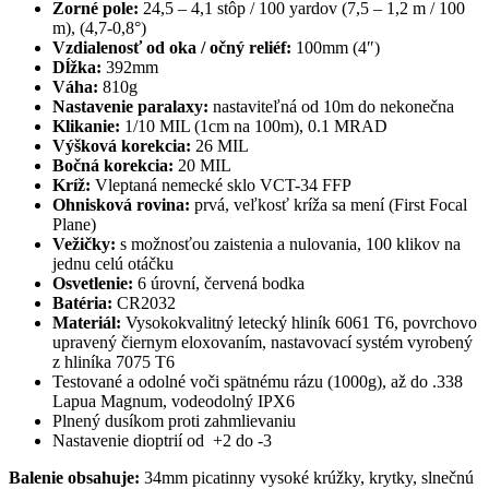
Zorné pole:
24,5 – 4,1 stôp / 100 yardov (7,5 – 1,2 m / 100
m), (4,7-0,8°)
Vzdialenosť od oka / očný reliéf:
100mm (4″)
Dĺžka:
392mm
Váha:
810g
Nastavenie paralaxy:
nastaviteľná od 10m do nekonečna
Klikanie:
1/10 MIL (1cm na 100m), 0.1 MRAD
Výšková korekcia:
26 MIL
Bočná korekcia:
20 MIL
Kríž:
Vleptaná nemecké sklo VCT-34 FFP
Ohnisková rovina:
prvá, veľkosť kríža sa mení (First Focal
Plane)
Vežičky:
s možnosťou zaistenia a nulovania, 100 klikov na
jednu celú otáčku
Osvetlenie:
6 úrovní, červená bodka
Batéria:
CR2032
Materiál:
Vysokokvalitný letecký hliník 6061 T6, povrchovo
upravený čiernym eloxovaním, nastavovací systém vyrobený
z hliníka 7075 T6
Testované a odolné voči spätnému rázu (1000g), až do .338
Lapua Magnum, vodeodolný IPX6
Plnený dusíkom proti zahmlievaniu
Nastavenie dioptrií od +2 do -3
Balenie obsahuje:
34mm picatinny vysoké krúžky, krytky, slnečnú