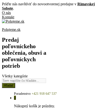
Príďte nás navštíviť do novootvorenej predajne v
Rimavskej
Sobote
.
O nás
Kontakt
Polujeme.sk
Predaj
poľovníckeho
oblečenia, obuvi a
poľovníckych
potrieb
Všetky kategórie
Hľadať
Poradenstvo
+421 918 647 537
0
Nákupný košík je prázdny.