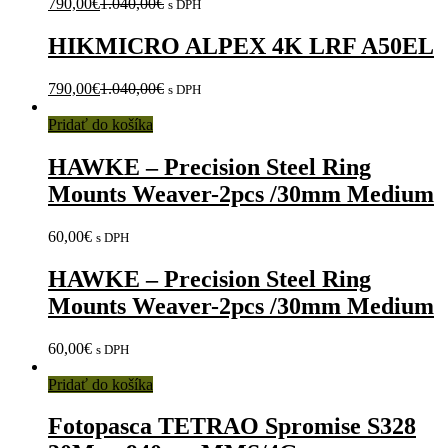
790,00
€
1.040,00
€
s DPH
HIKMICRO ALPEX 4K LRF A50EL
790,00
€
1.040,00
€
s DPH
Pridať do košíka
HAWKE – Precision Steel Ring
Mounts Weaver-2pcs /30mm Medium
60,00
€
s DPH
HAWKE – Precision Steel Ring
Mounts Weaver-2pcs /30mm Medium
60,00
€
s DPH
Pridať do košíka
Fotopasca TETRAO Spromise S328