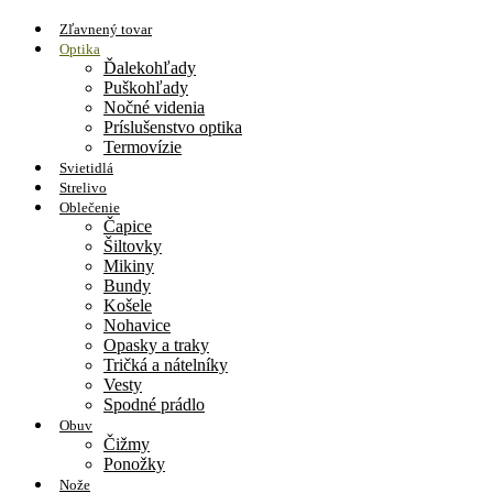
Zľavnený tovar
Optika
Ďalekohľady
Puškohľady
Nočné videnia
Príslušenstvo optika
Termovízie
Svietidlá
Strelivo
Oblečenie
Čapice
Šiltovky
Mikiny
Bundy
Košele
Nohavice
Opasky a traky
Tričká a nátelníky
Vesty
Spodné prádlo
Obuv
Čižmy
Ponožky
Nože