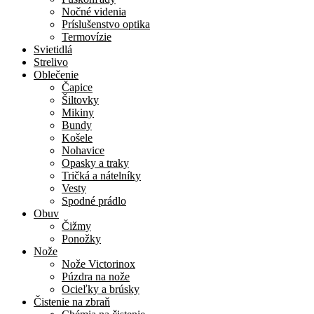
Nočné videnia
Príslušenstvo optika
Termovízie
Svietidlá
Strelivo
Oblečenie
Čapice
Šiltovky
Mikiny
Bundy
Košele
Nohavice
Opasky a traky
Tričká a nátelníky
Vesty
Spodné prádlo
Obuv
Čižmy
Ponožky
Nože
Nože Victorinox
Púzdra na nože
Ocieľky a brúsky
Čistenie na zbraň