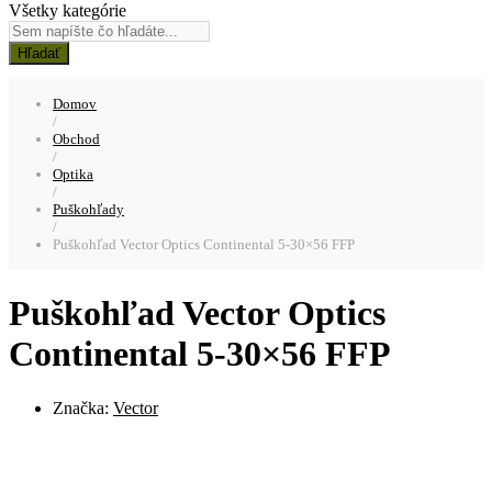
Všetky kategórie
Hľadať
Domov
/
Obchod
/
Optika
/
Puškohľady
/
Puškohľad Vector Optics Continental 5-30×56 FFP
Puškohľad Vector Optics
Continental 5-30×56 FFP
Značka:
Vector