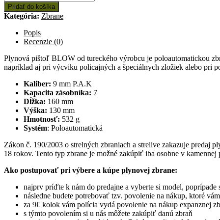
pištoľ
Pridať do košíka
BLOW
Kategória:
Zbrane
TR
34,
Popis
kal.
Recenzie (0)
9
mm,
Plynová pištoľ BLOW od tureckého výrobcu je poloautomatickou zbraň
čierna
napríklad aj pri výcviku policajných a špeciálnych zložiek alebo pri 
Kaliber:
9 mm P.A.K
Kapacita zásobníka:
7
Dĺžka:
160 mm
Výška:
130 mm
Hmotnosť:
532 g
Systém
: Poloautomatická
Zákon č. 190/2003 o strelných zbraniach a strelive zakazuje predaj p
18 rokov. Tento typ zbrane je možné zakúpiť iba osobne v kamennej p
Ako postupovať pri výbere a kúpe plynovej zbrane:
najprv príďte k nám do predajne a vyberte si model, poprípade 
následne budete potrebovať tzv. povolenie na nákup, ktoré vám v
za 9€ kolok vám polícia vydá povolenie na nákup expanznej z
s týmto povolením si u nás môžete zakúpiť danú zbraň