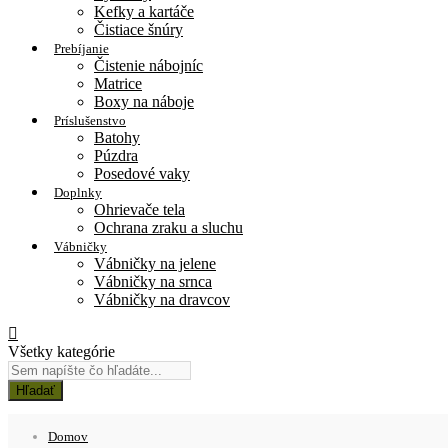
Kefky a kartáče
Čistiace šnúry
Prebíjanie
Čistenie nábojníc
Matrice
Boxy na náboje
Príslušenstvo
Batohy
Púzdra
Posedové vaky
Doplnky
Ohrievače tela
Ochrana zraku a sluchu
Vábničky
Vábničky na jelene
Vábničky na srnca
Vábničky na dravcov
Všetky kategórie
Hľadať
Domov