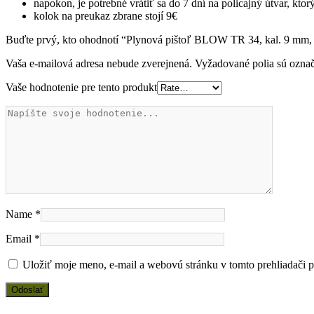
napokon, je potrebné vrátiť sa do 7 dní na policajný útvar, k
kolok na preukaz zbrane stojí 9€
Buďte prvý, kto ohodnotí “Plynová pištoľ BLOW TR 34, kal. 9 mm, 
Vaša e-mailová adresa nebude zverejnená.
Vyžadované polia sú ozna
Vaše hodnotenie pre tento produkt
Name
*
Email
*
Uložiť moje meno, e-mail a webovú stránku v tomto prehliadači 