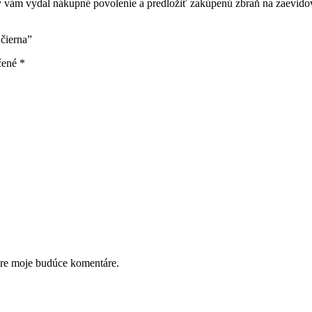
torý vám vydal nákupné povolenie a predložiť zakúpenú zbraň na zaevido
čierna”
čené
*
pre moje budúce komentáre.