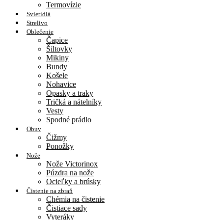
Termovízie
Svietidlá
Strelivo
Oblečenie
Čapice
Šiltovky
Mikiny
Bundy
Košele
Nohavice
Opasky a traky
Tričká a nátelníky
Vesty
Spodné prádlo
Obuv
Čižmy
Ponožky
Nože
Nože Victorinox
Púzdra na nože
Ocieľky a brúsky
Čistenie na zbraň
Chémia na čistenie
Čistiace sady
Vyteráky