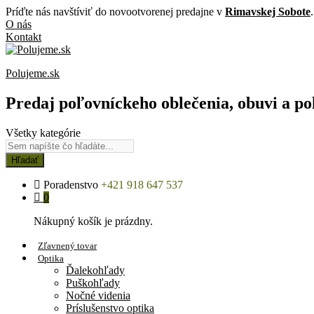
Príďte nás navštíviť do novootvorenej predajne v
Rimavskej Sobote
.
O nás
Kontakt
Polujeme.sk
Predaj poľovníckeho oblečenia, obuvi a po
Všetky kategórie
Hľadať
Poradenstvo
+421 918 647 537
0
Nákupný košík je prázdny.
Zľavnený tovar
Optika
Ďalekohľady
Puškohľady
Nočné videnia
Príslušenstvo optika