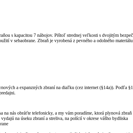
ou s kapacitou 7 nábojov. Pištoľ strednej veľkosti s dvojitým bezpe
použití v sebaobrane. Zbraň je vyrobená z pevného a odolného materiálu,
lynových a expanzných zbraní na diaľku (cez internet (§14a)). Podľa §
redajni.
sa na nás obráťte telefonicky, a my vám poradíme, ktorá plynová zbraň
ydajú na úseku zbraní a streliva, na polícií v okrese vášho bydliska
brane