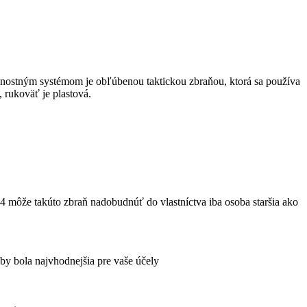
čnostným systémom je obľúbenou taktickou zbraňou, ktorá sa používa
 rukoväť je plastová.
14 môže takúto zbraň nadobudnúť do vlastníctva iba osoba staršia ako
 by bola najvhodnejšia pre vaše účely