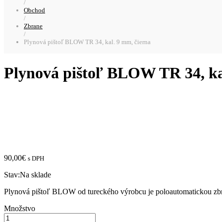
/
Obchod
/
Zbrane
/
Plynová pištoľ BLOW TR 34, kal. 9 mm, čierna
Plynová pištoľ BLOW TR 34, ka
90,00
€
s DPH
Stav:
Na sklade
Plynová pištoľ BLOW od tureckého výrobcu je poloautomatickou zbra
Množstvo:
Množstvo
Plynová