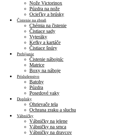
Nože Victorinox
Púzdra na nože
Ocieľky a brúsky
Čistenie na zbraň
Chémia na čistenie
Čistiace sady
Vyteráky
Kefky a kartáče
Čistiace šnúry
Prebíjanie
Čistenie nábojníc
Matrice
Boxy na náboje
Príslušenstvo
Batohy
Púzdra
Posedové vaky
Doplnky
Ohrievače tela
Ochrana zraku a sluchu
Vábničky
Vábničky na jelene
Vábničky na srnca
Vábničky na dravcov