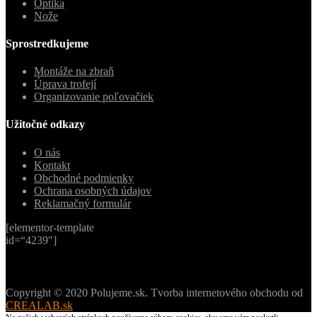
Optika
Nože
Sprostredkujeme
Montáže na zbraň
Úprava trofejí
Organizovanie poľovačiek
Užitočné odkazy
O nás
Kontakt
Obchodné podmienky
Ochrana osobných údajov
Reklamačný formulár
[elementor-template
id=“4239″]
Copyright © 2020 Polujeme.sk. Tvorba internetového obchodu od
CREALAB.sk