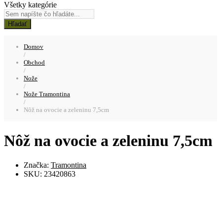
Všetky kategórie
Hľadať
Domov
/
Obchod
/
Nože
/
Nože Tramontina
/
Nôž na ovocie a zeleninu 7,5cm
Nôž na ovocie a zeleninu 7,5cm
Značka:
Tramontina
SKU:
23420863