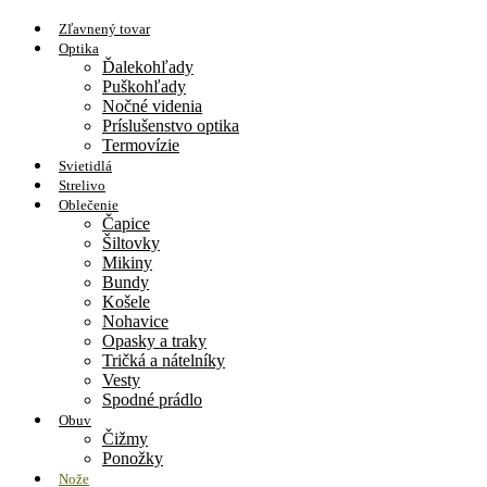
Zľavnený tovar
Optika
Ďalekohľady
Puškohľady
Nočné videnia
Príslušenstvo optika
Termovízie
Svietidlá
Strelivo
Oblečenie
Čapice
Šiltovky
Mikiny
Bundy
Košele
Nohavice
Opasky a traky
Tričká a nátelníky
Vesty
Spodné prádlo
Obuv
Čižmy
Ponožky
Nože