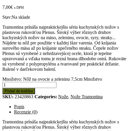
7,00
€
s DPH
Stav:
Na sklade
Tramontina prínáša najpraktickejšiu sériu kuchynských nožov s
plastovou rukoväťou Plenus. Široký výber rôznych druhov
kuchynských nožov na mäso, zeleninu, ovocie, syry, steaky...
Nájdete tu nôž pre použitie v každej fáze varenia. Od krájania
surového mäsa až po krájanie upečeného steaku. Čepele nožov
Plenus sú vyrobené z nehrdzavejúcej ocele, ktorá je tepelne
upravovaná a vďaka tomu je rezná hrana dlhodobo ostrá. Rukoväte
sú vyrobené z polypropylénu a tvarované pre praktické držanie.
Balené v darčekovom balení.
Množstvo: Nôž na ovocie a zeleninu 7,5cm
Množstvo
Pridať do košíka
SKU:
23420863
Categories:
Nože
,
Nože Tramontina
Popis
Recenzie (0)
Tramontina prínáša najpraktickejšiu sériu kuchynských nožov s
plastovou rukoväťou Plenus. Široký výber rôznych druhov