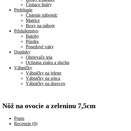
Čistiace šnúry
Prebíjanie
Čistenie nábojníc
Matrice
Boxy na náboje
Príslušenstvo
Batohy
Púzdra
Posedové vaky
Doplnky
Ohrievače tela
Ochrana zraku a sluchu
Vábničky
Vábničky na jelene
Vábničky na srnca
Vábničky na dravcov
Nôž na ovocie a zeleninu 7,5cm
Popis
Recenzie (0)