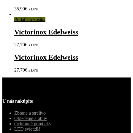
35,90
€
s DPH
Pridať do košíka
Victorinox Edelweiss
27,70
€
s DPH
Victorinox Edelweiss
27,70
€
s DPH
U nás nakúpite
Zbrane a strelivo
Oblečenie a obuv
Ochranné pomôcky
LED svietidlá