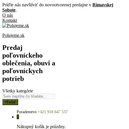
Príďte nás navštíviť do novootvorenej predajne v
Rimavskej
Sobote
.
O nás
Kontakt
Polujeme.sk
Predaj
poľovníckeho
oblečenia, obuvi a
poľovníckych
potrieb
Všetky kategórie
Hľadať
Poradenstvo
+421 918 647 537
0
Nákupný košík je prázdny.