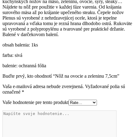
kuchynských nožov na mäso, zeleninu, ovocie, syry, steaky…
Nájdete tu nôž pre použitie v každej fáze varenia. Od krájania
surového mäsa až po krájanie upečeného steaku. Čepele nožov
Plenus sú vyrobené z nehrdzavejúcej ocele, ktorá je tepelne
upravovaná a vďaka tomu je rezná hrana dlhodobo ostrá. Rukoväte
sú vyrobené z polypropylénu a tvarované pre praktické držanie.
Balené v darčekovom balení.
obsah balenia: 1ks
farba: sivá
balenie: ochranná fólia
Buďte prvý, kto ohodnotí “Nôž na ovocie a zeleninu 7,5cm”
Vaša e-mailová adresa nebude zverejnená.
Vyžadované polia sú
označené
*
Vaše hodnotenie pre tento produkt