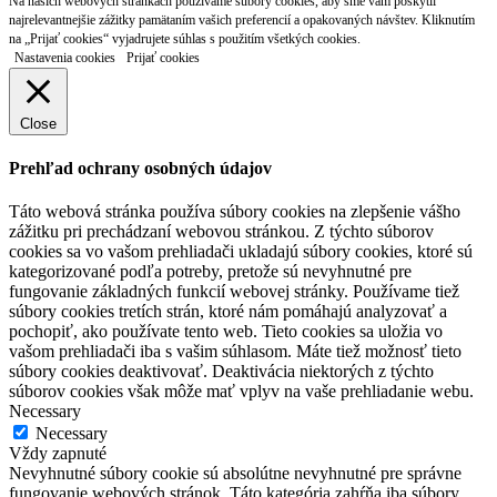
Na našich webových stránkach používame súbory cookies, aby sme vám poskytli
najrelevantnejšie zážitky pamätaním vašich preferencií a opakovaných návštev. Kliknutím
na „Prijať cookies“ vyjadrujete súhlas s použitím všetkých cookies.
Nastavenia cookies
Prijať cookies
Close
Prehľad ochrany osobných údajov
Táto webová stránka používa súbory cookies na zlepšenie vášho
zážitku pri prechádzaní webovou stránkou. Z týchto súborov
cookies sa vo vašom prehliadači ukladajú súbory cookies, ktoré sú
kategorizované podľa potreby, pretože sú nevyhnutné pre
fungovanie základných funkcií webovej stránky. Používame tiež
súbory cookies tretích strán, ktoré nám pomáhajú analyzovať a
pochopiť, ako používate tento web. Tieto cookies sa uložia vo
vašom prehliadači iba s vašim súhlasom. Máte tiež možnosť tieto
súbory cookies deaktivovať. Deaktivácia niektorých z týchto
súborov cookies však môže mať vplyv na vaše prehliadanie webu.
Necessary
Necessary
Vždy zapnuté
Nevyhnutné súbory cookie sú absolútne nevyhnutné pre správne
fungovanie webových stránok. Táto kategória zahŕňa iba súbory