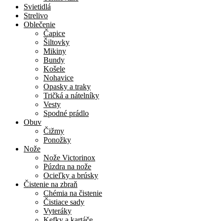
Svietidlá
Strelivo
Oblečenie
Čapice
Šiltovky
Mikiny
Bundy
Košele
Nohavice
Opasky a traky
Tričká a nátelníky
Vesty
Spodné prádlo
Obuv
Čižmy
Ponožky
Nože
Nože Victorinox
Púzdra na nože
Ocieľky a brúsky
Čistenie na zbraň
Chémia na čistenie
Čistiace sady
Vyteráky
Kefky a kartáče