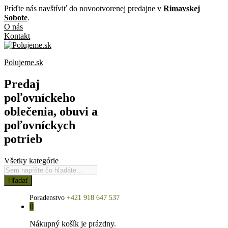
Príďte nás navštíviť do novootvorenej predajne v
Rimavskej
Sobote
.
O nás
Kontakt
Polujeme.sk
Predaj
poľovníckeho
oblečenia, obuvi a
poľovníckych
potrieb
Všetky kategórie
Hľadať
Poradenstvo
+421 918 647 537
0
Nákupný košík je prázdny.