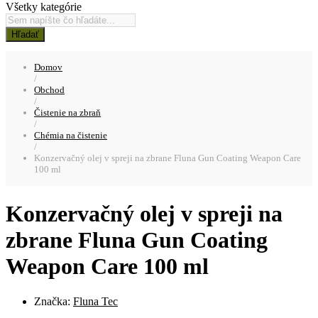
Všetky kategórie
Hľadať
Domov
/
Obchod
/
Čistenie na zbraň
/
Chémia na čistenie
/
Konzervačný olej v spreji na zbrane Fluna Gun Coating Weapon Care
100 ml
Konzervačný olej v spreji na
zbrane Fluna Gun Coating
Weapon Care 100 ml
Značka:
Fluna Tec