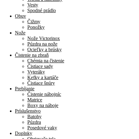
Vesty
Spodné prádlo
Obuv
Čižmy
Ponožky
Nože
Nože Victorinox
Púzdra na nože
Ocieľky a brúsky
Čistenie na zbraň
Chémia na čistenie
Čistiace sady
Vyteráky
Kefky a kartáče
Čistiace šnúry
Prebíjanie
Čistenie nábojníc
Matrice
Boxy na náboje
Príslušenstvo
Batohy
Púzdra
Posedové vaky
Doplnky
Ohrievače tela