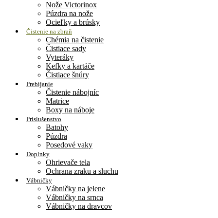
Nože Victorinox
Púzdra na nože
Ocieľky a brúsky
Čistenie na zbraň
Chémia na čistenie
Čistiace sady
Vyteráky
Kefky a kartáče
Čistiace šnúry
Prebíjanie
Čistenie nábojníc
Matrice
Boxy na náboje
Príslušenstvo
Batohy
Púzdra
Posedové vaky
Doplnky
Ohrievače tela
Ochrana zraku a sluchu
Vábničky
Vábničky na jelene
Vábničky na srnca
Vábničky na dravcov