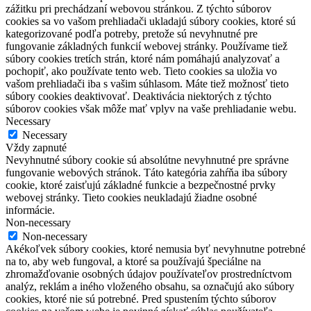
zážitku pri prechádzaní webovou stránkou. Z týchto súborov
cookies sa vo vašom prehliadači ukladajú súbory cookies, ktoré sú
kategorizované podľa potreby, pretože sú nevyhnutné pre
fungovanie základných funkcií webovej stránky. Používame tiež
súbory cookies tretích strán, ktoré nám pomáhajú analyzovať a
pochopiť, ako používate tento web. Tieto cookies sa uložia vo
vašom prehliadači iba s vašim súhlasom. Máte tiež možnosť tieto
súbory cookies deaktivovať. Deaktivácia niektorých z týchto
súborov cookies však môže mať vplyv na vaše prehliadanie webu.
Necessary
Necessary
Vždy zapnuté
Nevyhnutné súbory cookie sú absolútne nevyhnutné pre správne
fungovanie webových stránok. Táto kategória zahŕňa iba súbory
cookie, ktoré zaisťujú základné funkcie a bezpečnostné prvky
webovej stránky. Tieto cookies neukladajú žiadne osobné
informácie.
Non-necessary
Non-necessary
Akékoľvek súbory cookies, ktoré nemusia byť nevyhnutne potrebné
na to, aby web fungoval, a ktoré sa používajú špeciálne na
zhromažďovanie osobných údajov používateľov prostredníctvom
analýz, reklám a iného vloženého obsahu, sa označujú ako súbory
cookies, ktoré nie sú potrebné. Pred spustením týchto súborov