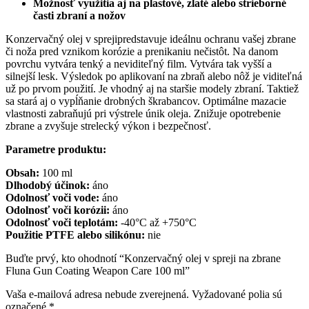
Možnosť využitia aj na plastové, zlaté alebo strieborné
časti zbraní a nožov
Konzervačný olej v sprejipredstavuje ideálnu ochranu vašej zbrane
či noža pred vznikom korózie a prenikaniu nečistôt. Na danom
povrchu vytvára tenký a neviditeľný film. Vytvára tak vyšší a
silnejší lesk. Výsledok po aplikovaní na zbraň alebo nôž je viditeľná
už po prvom použití. Je vhodný aj na staršie modely zbraní. Taktiež
sa stará aj o vypĺňanie drobných škrabancov. Optimálne mazacie
vlastnosti zabraňujú pri výstrele únik oleja. Znižuje opotrebenie
zbrane a zvyšuje strelecký výkon i bezpečnosť.
Parametre produktu:
Obsah:
100 ml
Dlhodobý účinok:
áno
Odolnosť voči vode:
áno
Odolnosť voči korózii:
áno
Odolnosť voči teplotám:
-40°C až +750°C
Použitie PTFE alebo silikónu:
nie
Buďte prvý, kto ohodnotí “Konzervačný olej v spreji na zbrane
Fluna Gun Coating Weapon Care 100 ml”
Vaša e-mailová adresa nebude zverejnená.
Vyžadované polia sú
označené
*