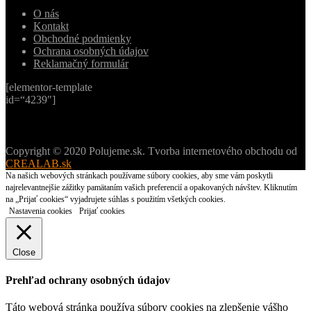
O nás
Kontakt
Obchodné podmienky
Ochrana osobných údajov
Reklamačný formulár
[elementor-template
id=“4239″]
Copyright © 2020 Polujeme.sk. Tvorba internetového obchodu od
CREALAB.sk
Na našich webových stránkach používame súbory cookies, aby sme vám poskytli
najrelevantnejšie zážitky pamätaním vašich preferencií a opakovaných návštev. Kliknutím
na „Prijať cookies“ vyjadrujete súhlas s použitím všetkých cookies.
Nastavenia cookies
Prijať cookies
Close
Prehľad ochrany osobných údajov
Táto webová stránka používa súbory cookies na zlepšenie vášho