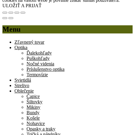
cookies na vašom webe je povinné získať súhlas používateľa.
ULOŽIŤ A PRIJAŤ
Menu
Zľavnený tovar
Optika
Ďalekohľady
Puškohľady
Nočné videnia
Príslušenstvo optika
Termovízie
Svietidlá
Strelivo
Oblečenie
Čapice
Šiltovky
Mikiny
Bundy
Košele
Nohavice
Opasky a traky
Tričká a nátelníky