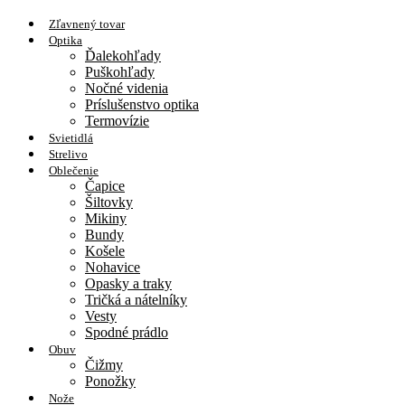
Zľavnený tovar
Optika
Ďalekohľady
Puškohľady
Nočné videnia
Príslušenstvo optika
Termovízie
Svietidlá
Strelivo
Oblečenie
Čapice
Šiltovky
Mikiny
Bundy
Košele
Nohavice
Opasky a traky
Tričká a nátelníky
Vesty
Spodné prádlo
Obuv
Čižmy
Ponožky
Nože