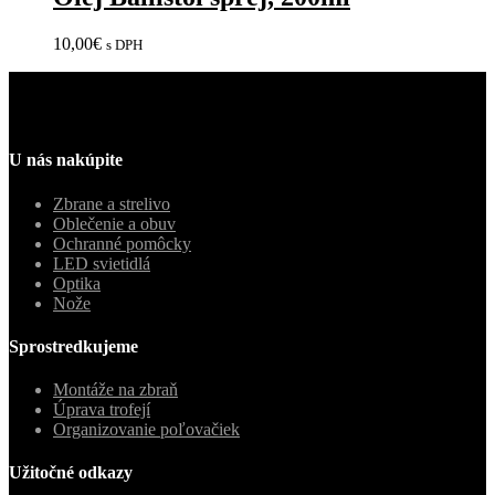
10,00
€
s DPH
U nás nakúpite
Zbrane a strelivo
Oblečenie a obuv
Ochranné pomôcky
LED svietidlá
Optika
Nože
Sprostredkujeme
Montáže na zbraň
Úprava trofejí
Organizovanie poľovačiek
Užitočné odkazy