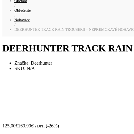
Obchod
/
Oblečenie
/
Nohavice
/
DEERHUNTER TRACK RAIN TROUSERS – NEPREMOKAVÉ NOHAVI
DEERHUNTER TRACK RAIN
Značka:
Deerhunter
SKU:
N/A
125,00
€
169,99
€
(-26%)
s DPH