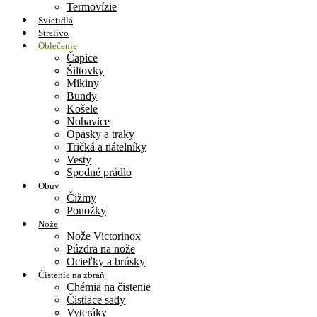
Termovízie
Svietidlá
Strelivo
Oblečenie
Čapice
Šiltovky
Mikiny
Bundy
Košele
Nohavice
Opasky a traky
Tričká a nátelníky
Vesty
Spodné prádlo
Obuv
Čižmy
Ponožky
Nože
Nože Victorinox
Púzdra na nože
Ocieľky a brúsky
Čistenie na zbraň
Chémia na čistenie
Čistiace sady
Vyteráky