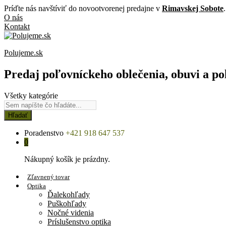
Príďte nás navštíviť do novootvorenej predajne v
Rimavskej Sobote
.
O nás
Kontakt
Polujeme.sk
Predaj poľovníckeho oblečenia, obuvi a po
Všetky kategórie
Hľadať
Poradenstvo
+421 918 647 537
0
Nákupný košík je prázdny.
Zľavnený tovar
Optika
Ďalekohľady
Puškohľady
Nočné videnia
Príslušenstvo optika