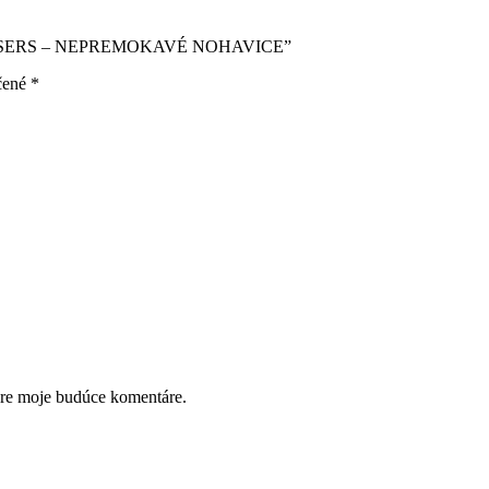
ROUSERS – NEPREMOKAVÉ NOHAVICE”
čené
*
pre moje budúce komentáre.