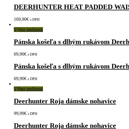
DEERHUNTER HEAT PADDED WAI
169,90
€
s DPH
Výber možností
Pánska košeľa s dlhým rukávom Deer
69,90
€
s DPH
Pánska košeľa s dlhým rukávom Deer
69,90
€
s DPH
Výber možností
Deerhunter Roja dámske nohavice
99,99
€
s DPH
Deerhunter Roja dámske nohavice