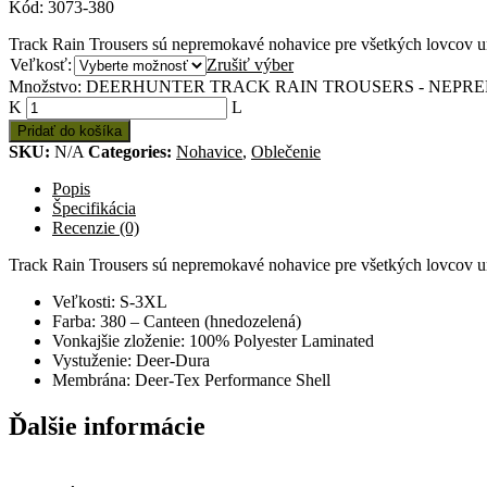
Kód:
3073-380
Track Rain Trousers sú nepremokavé nohavice pre všetkých lovcov urč
Veľkosť:
Zrušiť výber
Množstvo: DEERHUNTER TRACK RAIN TROUSERS - NEP
Pridať do košíka
SKU:
N/A
Categories:
Nohavice
,
Oblečenie
Popis
Špecifikácia
Recenzie (0)
Track Rain Trousers sú nepremokavé nohavice pre všetkých lovcov urč
Veľkosti: S-3XL
Farba: 380 – Canteen (hnedozelená)
Vonkajšie zloženie: 100% Polyester Laminated
Vystuženie: Deer-Dura
Membrána: Deer-Tex Performance Shell
Ďalšie informácie