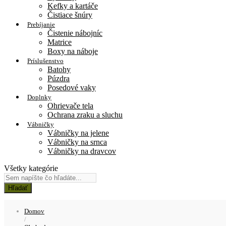
Kefky a kartáče
Čistiace šnúry
Prebíjanie
Čistenie nábojníc
Matrice
Boxy na náboje
Príslušenstvo
Batohy
Púzdra
Posedové vaky
Doplnky
Ohrievače tela
Ochrana zraku a sluchu
Vábničky
Vábničky na jelene
Vábničky na srnca
Vábničky na dravcov
Všetky kategórie
Hľadať
Domov
/