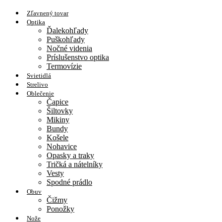
Zľavnený tovar
Optika
Ďalekohľady
Puškohľady
Nočné videnia
Príslušenstvo optika
Termovízie
Svietidlá
Strelivo
Oblečenie
Čapice
Šiltovky
Mikiny
Bundy
Košele
Nohavice
Opasky a traky
Tričká a nátelníky
Vesty
Spodné prádlo
Obuv
Čižmy
Ponožky
Nože