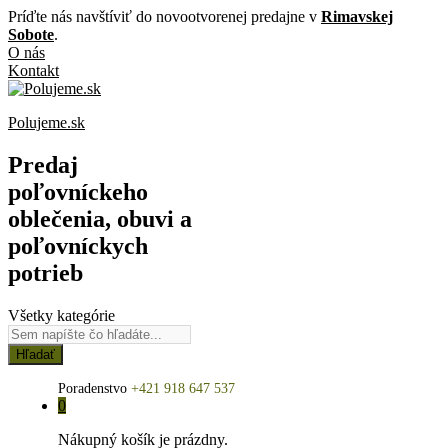
Príďte nás navštíviť do novootvorenej predajne v
Rimavskej
Sobote
.
O nás
Kontakt
Polujeme.sk
Predaj
poľovníckeho
oblečenia, obuvi a
poľovníckych
potrieb
Všetky kategórie
Hľadať
Poradenstvo
+421 918 647 537
0
Nákupný košík je prázdny.