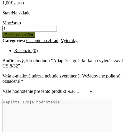
1,00
€
s DPH
Stav:
Na sklade
Množstvo:
Množstvo
Adaptér
-
Pridať do košíka
guľ.
Categories:
Čistenie na zbraň
,
Vyteráky
kefka
na
Recenzie (0)
vyterák
závit
Buďte prvý, kto ohodnotí “Adaptér – guľ. kefka na vyterák závit
US
US 8/32”
8/32
Vaša e-mailová adresa nebude zverejnená.
Vyžadované polia sú
označené
*
Vaše hodnotenie pre tento produkt