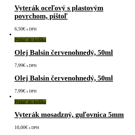
Vyterák oceľový s plastovým
povrchom, pištoľ
6,50
€
s DPH
Pridať do košíka
Olej Balsin červenohnedý, 50ml
7,99
€
s DPH
Olej Balsin červenohnedý, 50ml
7,99
€
s DPH
Pridať do košíka
Vyterák mosadzný, guľovnica 5mm
10,00
€
s DPH