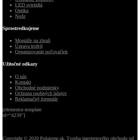
LED svietidlá
Optika
Nože
Sprostredkujeme
Montáže na zbraň
Úprava trofejí
Organizovanie poľovačiek
Užitočné odkazy
O nás
Kontakt
Obchodné podmienky
Ochrana osobných údajov
Reklamačný formulár
[elementor-template
id=“4239″]
Copyright © 2020 Polujeme.sk. Tvorba internetového obchodu od