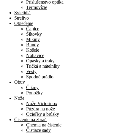
Príslušenstvo optika
Termovízie
Svietidlá
Strelivo
Oblečenie
Čapice
Šiltovky
Mikiny
Bundy
Košele
Nohavice
Opasky a traky
Tričká a nátelníky
Vesty
Spodné prádlo
Obuv
Čižmy
Ponožky
Nože
Nože Victorinox
Púzdra na nože
Ocieľky a brúsky
Čistenie na zbraň
Chémia na čistenie
Čistiace sady