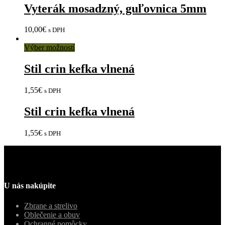
Vyterák mosadzný, guľovnica 5mm
10,00
€
s DPH
Výber možností
Stil crin kefka vlnená
1,55
€
s DPH
Stil crin kefka vlnená
1,55
€
s DPH
U nás nakúpite
Zbrane a strelivo
Oblečenie a obuv
Ochranné pomôcky