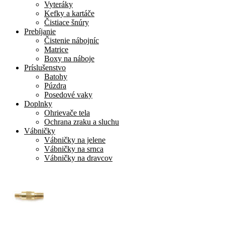
Vyteráky
Kefky a kartáče
Čistiace šnúry
Prebíjanie
Čistenie nábojníc
Matrice
Boxy na náboje
Príslušenstvo
Batohy
Púzdra
Posedové vaky
Doplnky
Ohrievače tela
Ochrana zraku a sluchu
Vábničky
Vábničky na jelene
Vábničky na srnca
Vábničky na dravcov