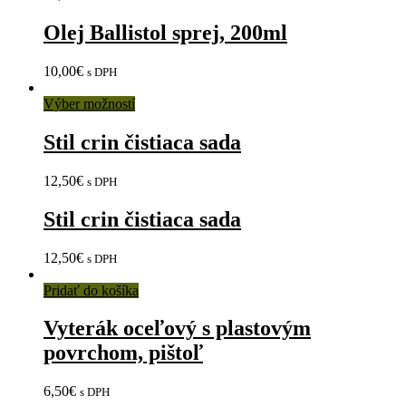
Olej Ballistol sprej, 200ml
10,00
€
s DPH
Výber možností
Stil crin čistiaca sada
12,50
€
s DPH
Stil crin čistiaca sada
12,50
€
s DPH
Pridať do košíka
Vyterák oceľový s plastovým
povrchom, pištoľ
6,50
€
s DPH