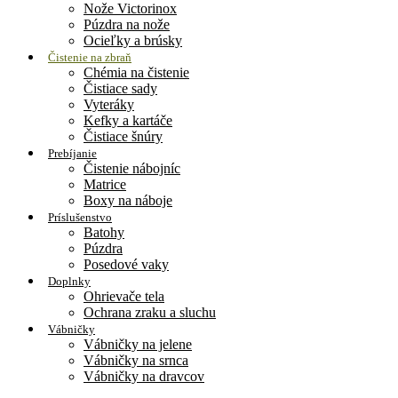
Nože Victorinox
Púzdra na nože
Ocieľky a brúsky
Čistenie na zbraň
Chémia na čistenie
Čistiace sady
Vyteráky
Kefky a kartáče
Čistiace šnúry
Prebíjanie
Čistenie nábojníc
Matrice
Boxy na náboje
Príslušenstvo
Batohy
Púzdra
Posedové vaky
Doplnky
Ohrievače tela
Ochrana zraku a sluchu
Vábničky
Vábničky na jelene
Vábničky na srnca
Vábničky na dravcov