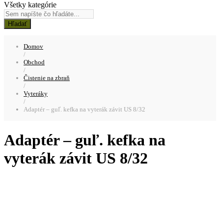
Všetky kategórie
Hľadať
Domov
/
Obchod
/
Čistenie na zbraň
/
Vyteráky
/
Adaptér – guľ. kefka na vyterák závit US 8/32
Adaptér – guľ. kefka na
vyterák závit US 8/32