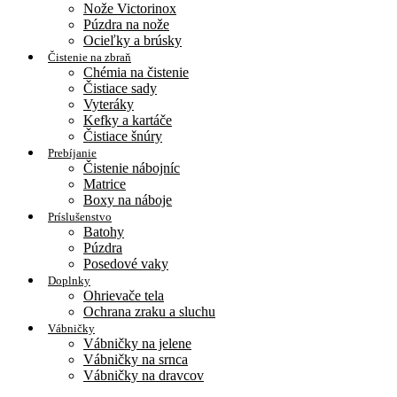
Nože Victorinox
Púzdra na nože
Ocieľky a brúsky
Čistenie na zbraň
Chémia na čistenie
Čistiace sady
Vyteráky
Kefky a kartáče
Čistiace šnúry
Prebíjanie
Čistenie nábojníc
Matrice
Boxy na náboje
Príslušenstvo
Batohy
Púzdra
Posedové vaky
Doplnky
Ohrievače tela
Ochrana zraku a sluchu
Vábničky
Vábničky na jelene
Vábničky na srnca
Vábničky na dravcov