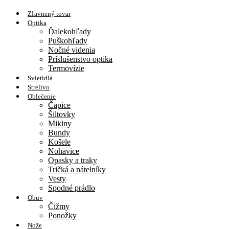
Zľavnený tovar
Optika
Ďalekohľady
Puškohľady
Nočné videnia
Príslušenstvo optika
Termovízie
Svietidlá
Strelivo
Oblečenie
Čapice
Šiltovky
Mikiny
Bundy
Košele
Nohavice
Opasky a traky
Tričká a nátelníky
Vesty
Spodné prádlo
Obuv
Čižmy
Ponožky
Nože