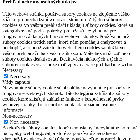
Prehľad ochrany osobných údajov
Táto webová stránka používa súbory cookies na zlepšenie vášho
zážitku pri prechádzaní webovou stránkou. Z týchto súborov
cookies sa vo vašom prehliadači ukladajú súbory cookies, ktoré sú
kategorizované podľa potreby, pretože sú nevyhnutné pre
fungovanie základných funkcií webovej stránky. Používame tiež
súbory cookies tretích strán, ktoré nám pomáhajú analyzovať a
pochopiť, ako používate tento web. Tieto cookies sa uložia vo
vašom prehliadači iba s vašim súhlasom. Máte tiež možnosť tieto
súbory cookies deaktivovať. Deaktivácia niektorých z týchto
súborov cookies však môže mať vplyv na vaše prehliadanie webu.
Necessary
Necessary
Vždy zapnuté
Nevyhnutné súbory cookie sú absolútne nevyhnutné pre správne
fungovanie webových stránok. Táto kategória zahŕňa iba súbory
cookie, ktoré zaisťujú základné funkcie a bezpečnostné prvky
webovej stránky. Tieto cookies neukladajú žiadne osobné
informácie.
Non-necessary
Non-necessary
Akékoľvek súbory cookies, ktoré nemusia byť nevyhnutne potrebné
na to, aby web fungoval, a ktoré sa používajú špeciálne na
zhromažďovanie osobných údajov používateľov prostredníctvom