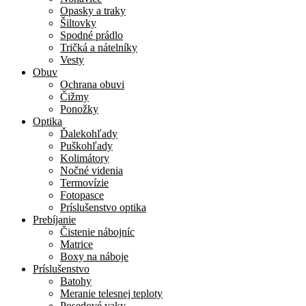
Opasky a traky
Šiltovky
Spodné prádlo
Tričká a nátelníky
Vesty
Obuv
Ochrana obuvi
Čižmy
Ponožky
Optika
Ďalekohľady
Puškohľady
Kolimátory
Nočné videnia
Termovízie
Fotopasce
Príslušenstvo optika
Prebíjanie
Čistenie nábojníc
Matrice
Boxy na náboje
Príslušenstvo
Batohy
Meranie telesnej teploty
Posedové vaky