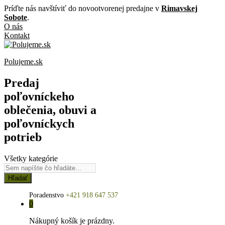
Príďte nás navštíviť do novootvorenej predajne v
Rimavskej
Sobote
.
O nás
Kontakt
Polujeme.sk
Predaj
poľovníckeho
oblečenia, obuvi a
poľovníckych
potrieb
Všetky kategórie
Hľadať
Poradenstvo
+421 918 647 537
0
Nákupný košík je prázdny.