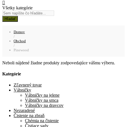
Všetky kategórie
Hľadať
Domov
/
Obchod
/
Pinewood
Neboli nájdené žiadne produkty zodpovedajúce vášmu výberu.
Kategórie
Zľavnený tovar
Vábničky
Vábničky na jelene
Vábničky na srnca
Vábničky na dravcov
Nezaradené
Čistenie na zbraň
Chémia na čistenie
Čistiace sady