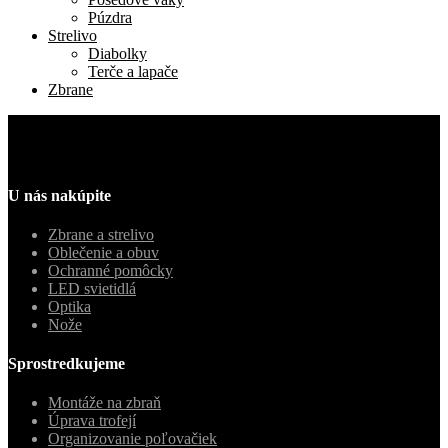
Púzdra
Strelivo
Diabolky
Terče a lapače
Zbrane
U nás nakúpite
Zbrane a strelivo
Oblečenie a obuv
Ochranné pomôcky
LED svietidlá
Optika
Nože
Sprostredkujeme
Montáže na zbraň
Úprava trofejí
Organizovanie poľovačiek