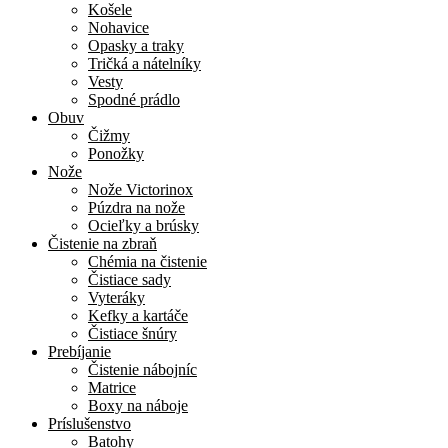
Košele
Nohavice
Opasky a traky
Tričká a nátelníky
Vesty
Spodné prádlo
Obuv
Čižmy
Ponožky
Nože
Nože Victorinox
Púzdra na nože
Ocieľky a brúsky
Čistenie na zbraň
Chémia na čistenie
Čistiace sady
Vyteráky
Kefky a kartáče
Čistiace šnúry
Prebíjanie
Čistenie nábojníc
Matrice
Boxy na náboje
Príslušenstvo
Batohy