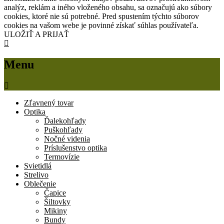
analýz, reklám a iného vloženého obsahu, sa označujú ako súbory
cookies, ktoré nie sú potrebné. Pred spustením týchto súborov
cookies na vašom webe je povinné získať súhlas používateľa.
ULOŽIŤ A PRIJAŤ
Menu
Zľavnený tovar
Optika
Ďalekohľady
Puškohľady
Nočné videnia
Príslušenstvo optika
Termovízie
Svietidlá
Strelivo
Oblečenie
Čapice
Šiltovky
Mikiny
Bundy