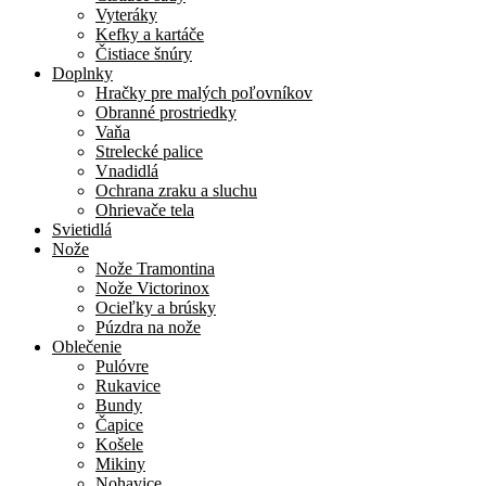
Vyteráky
Kefky a kartáče
Čistiace šnúry
Doplnky
Hračky pre malých poľovníkov
Obranné prostriedky
Vaňa
Strelecké palice
Vnadidlá
Ochrana zraku a sluchu
Ohrievače tela
Svietidlá
Nože
Nože Tramontina
Nože Victorinox
Ocieľky a brúsky
Púzdra na nože
Oblečenie
Pulóvre
Rukavice
Bundy
Čapice
Košele
Mikiny
Nohavice