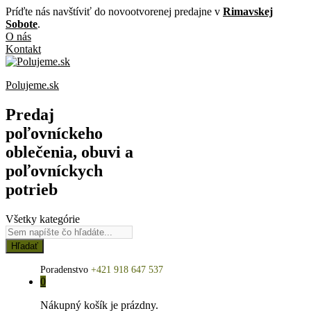
Príďte nás navštíviť do novootvorenej predajne v
Rimavskej
Sobote
.
O nás
Kontakt
Polujeme.sk
Predaj
poľovníckeho
oblečenia, obuvi a
poľovníckych
potrieb
Všetky kategórie
Hľadať
Poradenstvo
+421 918 647 537
0
Nákupný košík je prázdny.