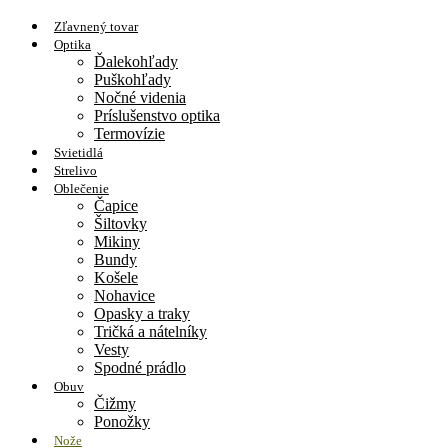
Zľavnený tovar
Optika
Ďalekohľady
Puškohľady
Nočné videnia
Príslušenstvo optika
Termovízie
Svietidlá
Strelivo
Oblečenie
Čapice
Šiltovky
Mikiny
Bundy
Košele
Nohavice
Opasky a traky
Tričká a nátelníky
Vesty
Spodné prádlo
Obuv
Čižmy
Ponožky
Nože