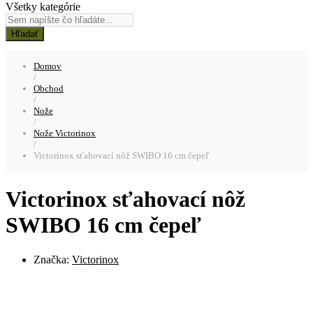
Všetky kategórie
Hľadať
Domov
/
Obchod
/
Nože
/
Nože Victorinox
/
Victorinox sťahovací nôž SWIBO 16 cm čepeľ
Victorinox sťahovací nôž
SWIBO 16 cm čepeľ
Značka:
Victorinox