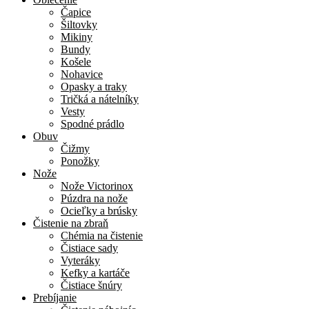
Čapice
Šiltovky
Mikiny
Bundy
Košele
Nohavice
Opasky a traky
Tričká a nátelníky
Vesty
Spodné prádlo
Obuv
Čižmy
Ponožky
Nože
Nože Victorinox
Púzdra na nože
Ocieľky a brúsky
Čistenie na zbraň
Chémia na čistenie
Čistiace sady
Vyteráky
Kefky a kartáče
Čistiace šnúry
Prebíjanie