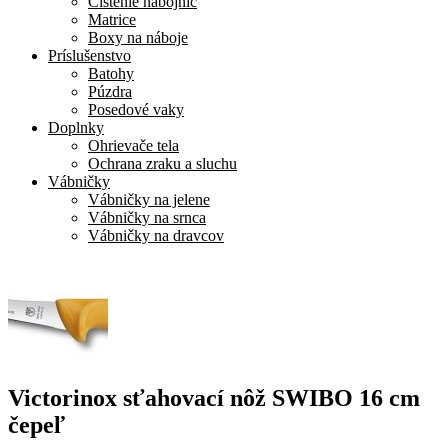
Čistenie nábojníc
Matrice
Boxy na náboje
Príslušenstvo
Batohy
Púzdra
Posedové vaky
Doplnky
Ohrievače tela
Ochrana zraku a sluchu
Vábničky
Vábničky na jelene
Vábničky na srnca
Vábničky na dravcov
Victorinox sťahovací nôž SWIBO 16 cm
čepeľ