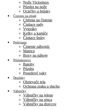
Nože Victorinox
Púzdra na nože
Ocieľky a brúsky
Čistenie na zbraň
Chémia na čistenie
Čistiace sady
Vyteráky
Kefky a kartáče
Čistiace šnúry
Prebíjanie
Čistenie nábojníc
Matrice
Boxy na náboje
Príslušenstvo
Batohy
Púzdra
Posedové vaky
Doplnky
Ohrievače tela
Ochrana zraku a sluchu
Vábničky
Vábničky na jelene
Vábničky na srnca
Vábničky na dravcov