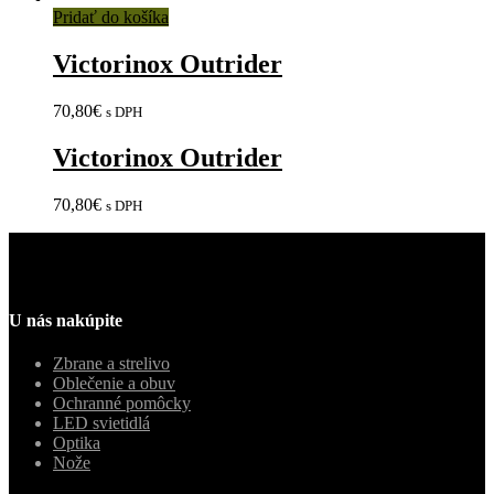
Pridať do košíka
Victorinox Outrider
70,80
€
s DPH
Victorinox Outrider
70,80
€
s DPH
U nás nakúpite
Zbrane a strelivo
Oblečenie a obuv
Ochranné pomôcky
LED svietidlá
Optika
Nože