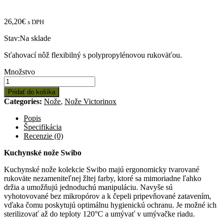
26,20
€
s DPH
Stav:
Na sklade
Sťahovací nôž flexibilný s polypropylénovou rukoväťou.
Množstvo:
Množstvo
Victorinox
sťahovací
Pridať do košíka
nôž
Categories:
Nože
,
Nože Victorinox
SWIBO
16
Popis
cm
Špecifikácia
čepeľ
Recenzie (0)
Kuchynské nože Swibo
Kuchynské nože kolekcie Swibo majú ergonomicky tvarované
rukoväte nezameniteľnej žltej farby, ktoré sa mimoriadne ľahko
držia a umožňujú jednoduchú manipuláciu. Navyše sú
vyhotovované bez mikropórov a k čepeli pripevňované zatavením,
vďaka čomu poskytujú optimálnu hygienickú ochranu. Je možné ich
sterilizovať až do teploty 120°C a umývať v umývačke riadu.