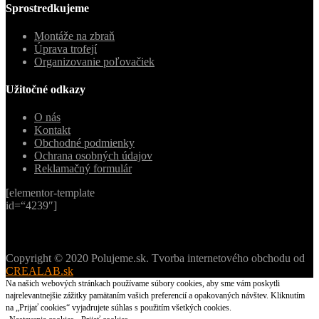
Sprostredkujeme
Montáže na zbraň
Úprava trofejí
Organizovanie poľovačiek
Užitočné odkazy
O nás
Kontakt
Obchodné podmienky
Ochrana osobných údajov
Reklamačný formulár
[elementor-template
id=“4239″]
Copyright © 2020 Polujeme.sk. Tvorba internetového obchodu od
CREALAB.sk
Na našich webových stránkach používame súbory cookies, aby sme vám poskytli
najrelevantnejšie zážitky pamätaním vašich preferencií a opakovaných návštev. Kliknutím
na „Prijať cookies“ vyjadrujete súhlas s použitím všetkých cookies.