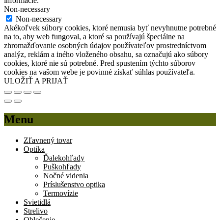
informácie.
Non-necessary
Non-necessary
Akékoľvek súbory cookies, ktoré nemusia byť nevyhnutne potrebné
na to, aby web fungoval, a ktoré sa používajú špeciálne na
zhromažďovanie osobných údajov používateľov prostredníctvom
analýz, reklám a iného vloženého obsahu, sa označujú ako súbory
cookies, ktoré nie sú potrebné. Pred spustením týchto súborov
cookies na vašom webe je povinné získať súhlas používateľa.
ULOŽIŤ A PRIJAŤ
Menu
Zľavnený tovar
Optika
Ďalekohľady
Puškohľady
Nočné videnia
Príslušenstvo optika
Termovízie
Svietidlá
Strelivo
Oblečenie