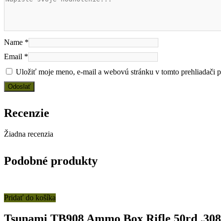
Name
*
Email
*
Uložiť moje meno, e-mail a webovú stránku v tomto prehliadači 
Recenzie
Žiadna recenzia
Podobné produkty
Pridať do košíka
Tsunami TB908 Ammo Box Rifle 50rd .30