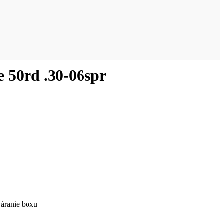
 50rd .30-06spr
váranie boxu