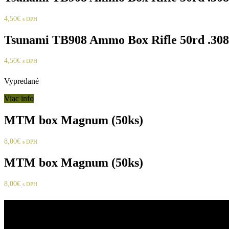
4,50
€
s DPH
Tsunami TB908 Ammo Box Rifle 50rd .30
4,50
€
s DPH
Vypredané
Viac info
MTM box Magnum (50ks)
8,00
€
s DPH
MTM box Magnum (50ks)
8,00
€
s DPH