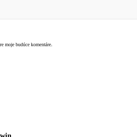
pre moje budúce komentáre.
8win