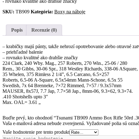
- rovnako kvalitné ako drahšie značky
SKU:
TB909
Kategória:
Boxy na náboje
Popis
Recenzie (0)
– krabičky majú pánty, takže nehrozí opotrebovanie alebo otravné za
– priehľadné balenie
– rovnako kvalitné ako drahšie značky
224 Clark, 240 Wby. Mag., 257 Roberts, 270 Win., 25-06 / 280
Rem., 30 Gibbs, 30-06 Spr., 318 Westley Richards, 338-06 ASquare,
35 Whelen, 375 Rimless 2 1/4”, 6.5 Carcano, 6.5×257
Roberts, 6.5-06 A-Square, 6.5x54mm Mann-Schone, 6.5x 55
Swedish, 7x 64 Brenneke, 7×72 Rimmed, 7×57 / 9.3x57mm
MAUSER, 8x57J, 7.7 Jap, 7.7×58 Jap., 8mm-06, 9.3×62, 9.3×74.
.410 Shotshells upto 3″
Max. OAL= 3.61 „
Buďte prvý, kto ohodnotí “Tsunami TB909 Ammo Box Rifle 50rd .3
Vaša e-mailová adresa nebude zverejnená.
Vyžadované polia sú ozna
Vaše hodnotenie pre tento produkt