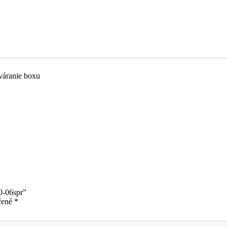
tváranie boxu
0-06spr”
čené
*