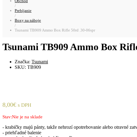
Obchod
/
Prebíjanie
/
Boxy na náboje
/
Tsunami TB909 Ammo Box Rifle 50rd .30-06spr
Tsunami TB909 Ammo Box Rifle
Značka:
Tsunami
SKU:
TB909
8,00
€
s DPH
Stav:
Nie je na sklade
- krabičky majú pánty, takže nehrozí opotrebovanie alebo otravné zat
- priehľadné balenie