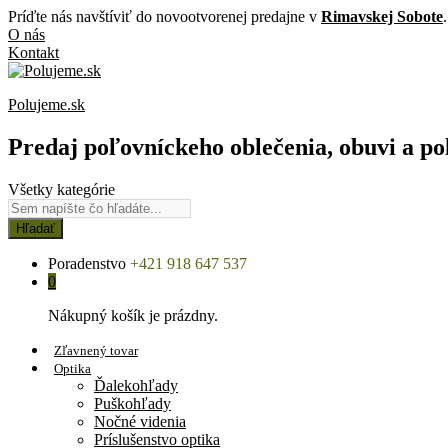
Príďte nás navštíviť do novootvorenej predajne v
Rimavskej Sobote
.
O nás
Kontakt
Polujeme.sk
Predaj poľovníckeho oblečenia, obuvi a po
Všetky kategórie
Hľadať
Poradenstvo
+421 918 647 537
0
Nákupný košík je prázdny.
Zľavnený tovar
Optika
Ďalekohľady
Puškohľady
Nočné videnia
Príslušenstvo optika