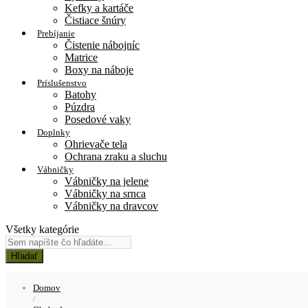
Kefky a kartáče
Čistiace šnúry
Prebíjanie
Čistenie nábojníc
Matrice
Boxy na náboje
Príslušenstvo
Batohy
Púzdra
Posedové vaky
Doplnky
Ohrievače tela
Ochrana zraku a sluchu
Vábničky
Vábničky na jelene
Vábničky na srnca
Vábničky na dravcov
Všetky kategórie
Hľadať
Domov
/