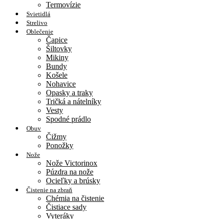
Termovízie
Svietidlá
Strelivo
Oblečenie
Čapice
Šiltovky
Mikiny
Bundy
Košele
Nohavice
Opasky a traky
Tričká a nátelníky
Vesty
Spodné prádlo
Obuv
Čižmy
Ponožky
Nože
Nože Victorinox
Púzdra na nože
Ocieľky a brúsky
Čistenie na zbraň
Chémia na čistenie
Čistiace sady
Vyteráky