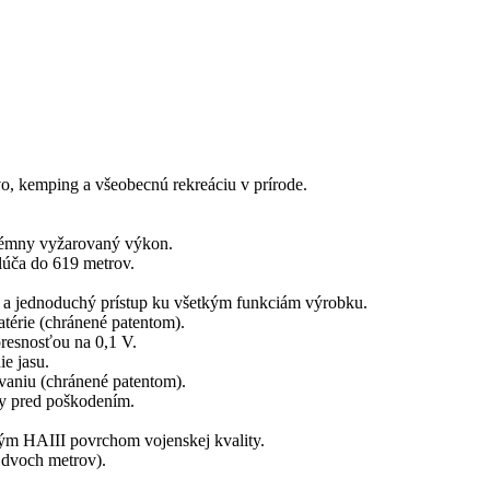
tvo, kemping a všeobecnú rekreáciu v prírode.
xtrémny vyžarovaný výkon.
lúča do 619 metrov.
a jednoduchý prístup ku všetkým funkciám výrobku.
atérie (chránené patentom).
presnosťou na 0,1 V.
e jasu.
vaniu (chránené patentom).
ty pred poškodením.
ným HAIII povrchom vojenskej kvality.
 dvoch metrov).