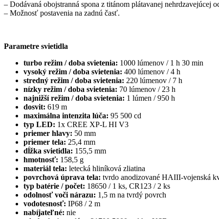
– Dodávaná obojstranná spona z titánom plátavanej nehrdzavejúcej oc
– Možnosť postavenia na zadnú časť.
Parametre svietidla
turbo režim / doba svietenia:
1000 lúmenov / 1 h 30 min
vysoký režim / doba svietenia:
400 lúmenov / 4 h
stredný režim / doba svietenia:
220 lúmenov / 7 h
nízky režim / doba svietenia:
70 lúmenov / 23 h
najnižší režim / doba svietenia:
1 lúmen / 950 h
dosvit:
619 m
maximálna intenzita lúča:
95 500 cd
typ LED:
1x CREE XP-L HI V3
priemer hlavy:
50 mm
priemer tela:
25,4 mm
dĺžka svietidla:
155,5 mm
hmotnosť:
158,5 g
materiál tela:
letecká hliníková zliatina
povrchová úprava tela:
tvrdo anodizované HAIII-vojenská kv
typ batérie / počet:
18650 / 1 ks, CR123 / 2 ks
odolnosť voči nárazu:
1,5 m na tvrdý povrch
vodotesnosť:
IP68 / 2 m
nabíjateľné:
nie