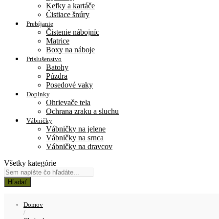
Kefky a kartáče
Čistiace šnúry
Prebíjanie
Čistenie nábojníc
Matrice
Boxy na náboje
Príslušenstvo
Batohy
Púzdra
Posedové vaky
Doplnky
Ohrievače tela
Ochrana zraku a sluchu
Vábničky
Vábničky na jelene
Vábničky na srnca
Vábničky na dravcov
Všetky kategórie
Hľadať
Domov
/