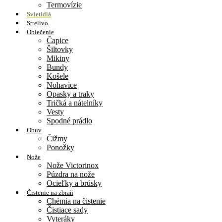
Termovízie
Svietidlá
Strelivo
Oblečenie
Čapice
Šiltovky
Mikiny
Bundy
Košele
Nohavice
Opasky a traky
Tričká a nátelníky
Vesty
Spodné prádlo
Obuv
Čižmy
Ponožky
Nože
Nože Victorinox
Púzdra na nože
Ocieľky a brúsky
Čistenie na zbraň
Chémia na čistenie
Čistiace sady
Vyteráky