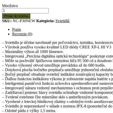
Množstvo:
Množstvo
Svietidlo
P30
Pridať do košíka
NEW
SKU:
NC-P30NEW
Kategória:
Svietidlá
Popis
Recenzie (0)
– Svietidlo je účelne navrhnuté pre poľovníctvo, turistiku, horolezec
– Výrobok používa vysoko kvalitné LED diódy CREE XP-L HI V3
– Maximálny výkon až 1000 lúmenov.
– Integrovaná „Precízna digitálna optická technológia“ poskytuje e
– Môže sa pochváliť špičkovou intenzitou lúča 95 500 cd a dosahom 
– Vysoko výkonný obvod umožňuje prevádzku až do 680 hodín.
– Dotyková plocha bočného prepínača umožňuje jednoručnú obsluhu 
– Bočný prepínač obsahuje svetelný indikátor zostávajúcej kapacity b
– Ďalšou funkciou indikátoru výkonu je zobrazenie napätia batérie s 
– Inteligentná pamäťová funkcia uchováva uprednostňované nastaveni
– Integrovaný nárazu vzdorný mechanizmus s ochranou proti prepólo
– Zadržiavací prstenec hlavy svietidla ochraňuje vnútorné komponen
– Tvrdené extrémne číre minerálne sklo s antireflexným povlakom.
– Vyrobené z leteckej hliníkovej zliatiny s odolným tvrdo anodizova
– Svietidlo je nepremokavé v súlade s normou IPX-8 (ponoriteľné do
– Odolné pádu z výšky 1,5 metra.