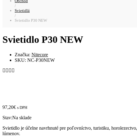
Obchod
/
Svietidlá
/
Svietidlo P30 NEW
Svietidlo P30 NEW
Značka:
Nitecore
SKU:
NC-P30NEW
97,20
€
s DPH
Stav:
Na sklade
Svietidlo je účelne navrhnuté pre poľovníctvo, turistiku, horolez
lúmenov.