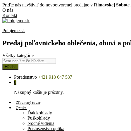
Príďte nás navštíviť do novootvorenej predajne v
Rimavskej Sobote
.
O nás
Kontakt
Polujeme.sk
Predaj poľovníckeho oblečenia, obuvi a po
Všetky kategórie
Hľadať
Poradenstvo
+421 918 647 537
0
Nákupný košík je prázdny.
Zľavnený tovar
Optika
Ďalekohľady
Puškohľady
Nočné videnia
Príslušenstvo optika