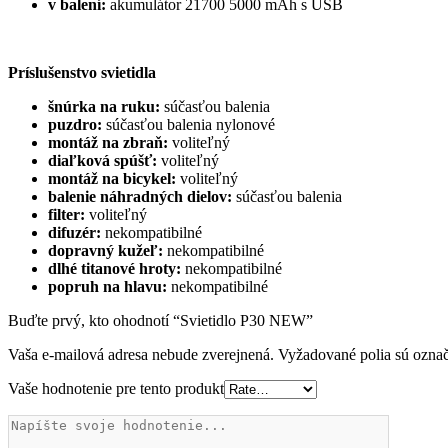
v balení:
akumulátor 21700 5000 mAh s USB
Príslušenstvo svietidla
šnúrka na ruku:
súčasťou balenia
puzdro:
súčasťou balenia nylonové
montáž na zbraň:
voliteľný
diaľková spúšť:
voliteľný
montáž na bicykel:
voliteľný
balenie náhradných dielov:
súčasťou balenia
filter:
voliteľný
difuzér:
nekompatibilné
dopravný kužeľ:
nekompatibilné
dlhé titanové hroty:
nekompatibilné
popruh na hlavu:
nekompatibilné
Buďte prvý, kto ohodnotí “Svietidlo P30 NEW”
Vaša e-mailová adresa nebude zverejnená.
Vyžadované polia sú ozna
Vaše hodnotenie pre tento produkt