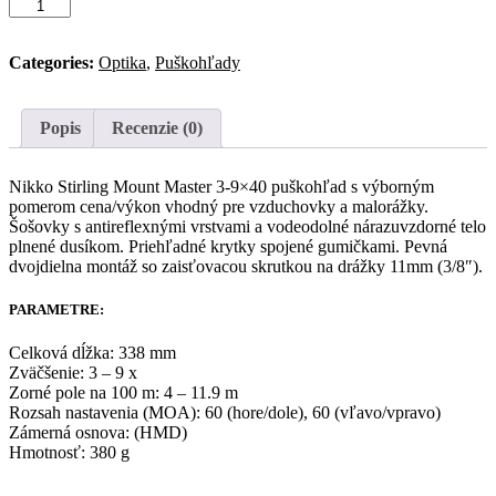
Puškohľad
Mount
Master
Categories:
Optika
,
Puškohľady
3-
9x40
s
montážou
Popis
Recenzie (0)
Nikko Stirling Mount Master 3-9×40 puškohľad s výborným
pomerom cena/výkon vhodný pre vzduchovky a malorážky.
Šošovky s antireflexnými vrstvami a vodeodolné nárazuvzdorné telo
plnené dusíkom. Priehľadné krytky spojené gumičkami. Pevná
dvojdielna montáž so zaisťovacou skrutkou na drážky 11mm (3/8″).
PARAMETRE:
Celková dĺžka: 338 mm
Zväčšenie: 3 – 9 x
Zorné pole na 100 m: 4 – 11.9 m
Rozsah nastavenia (MOA): 60 (hore/dole), 60 (vľavo/vpravo)
Zámerná osnova: (HMD)
Hmotnosť: 380 g