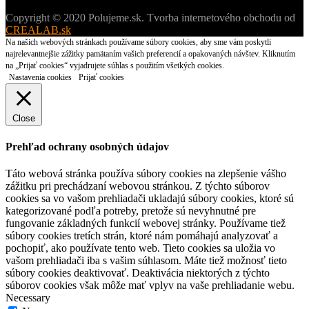
Copyright © 2020 Polujeme.sk. Tvorba internetového obchodu od
CREALAB.sk
Na našich webových stránkach používame súbory cookies, aby sme vám poskytli
najrelevantnejšie zážitky pamätaním vašich preferencií a opakovaných návštev. Kliknutím
na „Prijať cookies“ vyjadrujete súhlas s použitím všetkých cookies.
Nastavenia cookies
Prijať cookies
Close
Prehľad ochrany osobných údajov
Táto webová stránka používa súbory cookies na zlepšenie vášho
zážitku pri prechádzaní webovou stránkou. Z týchto súborov
cookies sa vo vašom prehliadači ukladajú súbory cookies, ktoré sú
kategorizované podľa potreby, pretože sú nevyhnutné pre
fungovanie základných funkcií webovej stránky. Používame tiež
súbory cookies tretích strán, ktoré nám pomáhajú analyzovať a
pochopiť, ako používate tento web. Tieto cookies sa uložia vo
vašom prehliadači iba s vašim súhlasom. Máte tiež možnosť tieto
súbory cookies deaktivovať. Deaktivácia niektorých z týchto
súborov cookies však môže mať vplyv na vaše prehliadanie webu.
Necessary