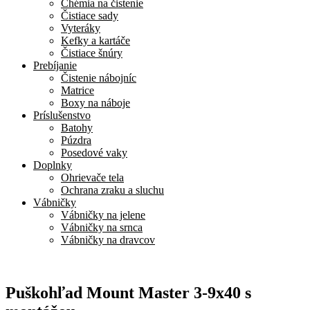
Chémia na čistenie
Čistiace sady
Vyteráky
Kefky a kartáče
Čistiace šnúry
Prebíjanie
Čistenie nábojníc
Matrice
Boxy na náboje
Príslušenstvo
Batohy
Púzdra
Posedové vaky
Doplnky
Ohrievače tela
Ochrana zraku a sluchu
Vábničky
Vábničky na jelene
Vábničky na srnca
Vábničky na dravcov
Puškohľad Mount Master 3-9x40 s