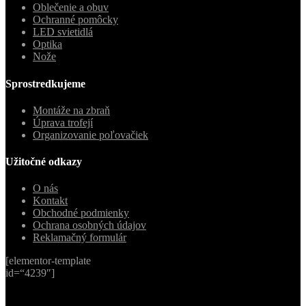
Oblečenie a obuv
Ochranné pomôcky
LED svietidlá
Optika
Nože
Sprostredkujeme
Montáže na zbraň
Úprava trofejí
Organizovanie poľovačiek
Užitočné odkazy
O nás
Kontakt
Obchodné podmienky
Ochrana osobných údajov
Reklamačný formulár
[elementor-template
id=“4239″]