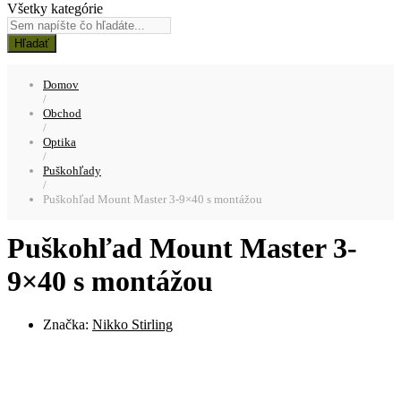
Všetky kategórie
Hľadať
Domov
/
Obchod
/
Optika
/
Puškohľady
/
Puškohľad Mount Master 3-9×40 s montážou
Puškohľad Mount Master 3-
9×40 s montážou
Značka:
Nikko Stirling