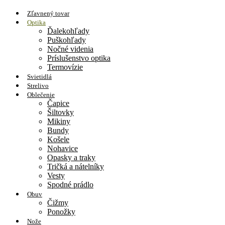
Zľavnený tovar
Optika
Ďalekohľady
Puškohľady
Nočné videnia
Príslušenstvo optika
Termovízie
Svietidlá
Strelivo
Oblečenie
Čapice
Šiltovky
Mikiny
Bundy
Košele
Nohavice
Opasky a traky
Tričká a nátelníky
Vesty
Spodné prádlo
Obuv
Čižmy
Ponožky
Nože