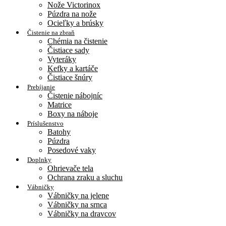
Nože Victorinox
Púzdra na nože
Ocieľky a brúsky
Čistenie na zbraň
Chémia na čistenie
Čistiace sady
Vyteráky
Kefky a kartáče
Čistiace šnúry
Prebíjanie
Čistenie nábojníc
Matrice
Boxy na náboje
Príslušenstvo
Batohy
Púzdra
Posedové vaky
Doplnky
Ohrievače tela
Ochrana zraku a sluchu
Vábničky
Vábničky na jelene
Vábničky na srnca
Vábničky na dravcov