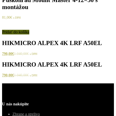
montážou
81,00
€
s DPH
Pridať do košíka
HIKMICRO ALPEX 4K LRF A50EL
790,00
€
1.040,00
€
s DPH
HIKMICRO ALPEX 4K LRF A50EL
790,00
€
1.040,00
€
s DPH
U nás nakúpite
Zbrane a strelivo