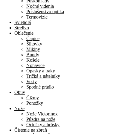
Puškohľady
Nočné videnia
Príslušenstvo optika
Termovízie
Svietidlá
Strelivo
Oblečenie
Čapice
Šiltovky
Mikiny
Bundy
Košele
Nohavice
Opasky a traky
Tričká a nátelníky
Vesty
Spodné prádlo
Obuv
Čižmy
Ponožky
Nože
Nože Victorinox
Púzdra na nože
Ocieľky a brúsky
Čistenie na zbraň