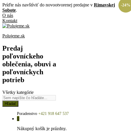
Príďte nás navštíviť do novootvorenej predajne v
Rimavskej
-
24%
Sobote
.
O nás
Kontakt
Polujeme.sk
Predaj
poľovníckeho
oblečenia, obuvi a
poľovníckych
potrieb
Všetky kategórie
Hľadať
Poradenstvo
+421 918 647 537
0
Nákupný košík je prázdny.