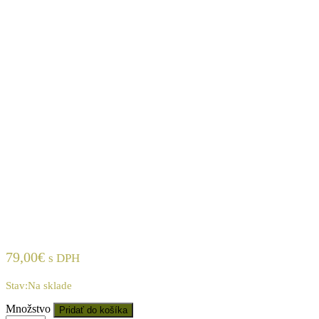
79,00
€
s DPH
Stav:
Na sklade
Množstvo:
Množstvo
Pridať do košíka