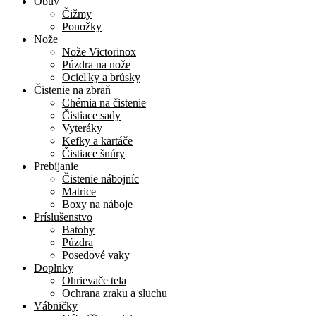
Obuv
Čižmy
Ponožky
Nože
Nože Victorinox
Púzdra na nože
Ocieľky a brúsky
Čistenie na zbraň
Chémia na čistenie
Čistiace sady
Vyteráky
Kefky a kartáče
Čistiace šnúry
Prebíjanie
Čistenie nábojníc
Matrice
Boxy na náboje
Príslušenstvo
Batohy
Púzdra
Posedové vaky
Doplnky
Ohrievače tela
Ochrana zraku a sluchu
Vábničky