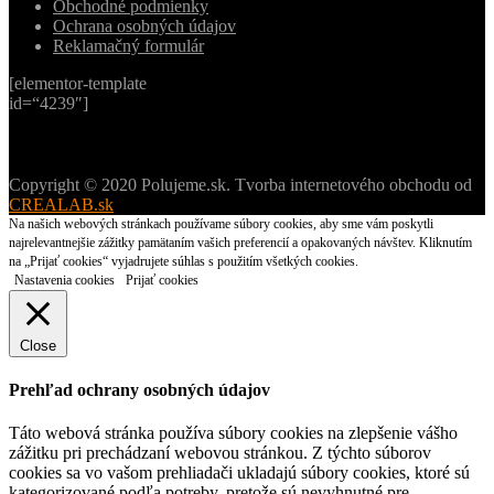
Obchodné podmienky
Ochrana osobných údajov
Reklamačný formulár
[elementor-template
id=“4239″]
Copyright © 2020 Polujeme.sk. Tvorba internetového obchodu od
CREALAB.sk
Na našich webových stránkach používame súbory cookies, aby sme vám poskytli
najrelevantnejšie zážitky pamätaním vašich preferencií a opakovaných návštev. Kliknutím
na „Prijať cookies“ vyjadrujete súhlas s použitím všetkých cookies.
Nastavenia cookies
Prijať cookies
Close
Prehľad ochrany osobných údajov
Táto webová stránka používa súbory cookies na zlepšenie vášho
zážitku pri prechádzaní webovou stránkou. Z týchto súborov
cookies sa vo vašom prehliadači ukladajú súbory cookies, ktoré sú
kategorizované podľa potreby, pretože sú nevyhnutné pre