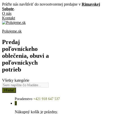
Príďte nás navštíviť do novootvorenej predajne v
Rimavskej
Sobote
.
O nás
Kontakt
Polujeme.sk
Predaj
poľovníckeho
oblečenia, obuvi a
poľovníckych
potrieb
Všetky kategórie
Hľadať
Poradenstvo
+421 918 647 537
0
Nákupný košík je prázdny.