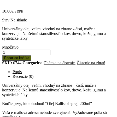
10,00
€
s DPH
Stav:
Na sklade
Univerzálny olej, veľmi vhodný na zbrane - čistí, maže a
konzervuje. Na šetrnú starostlivosť o kov, drevo, kožu, gumu a
syntetické látky.
Množstvo:
Množstvo
Olej
Ballistol
Pridať do košíka
sprej,
SKU:
0744
Categories:
Chémia na čistenie
,
Čistenie na zbraň
200ml
Popis
Recenzie (0)
Univerzálny olej, veľmi vhodný na zbrane – čistí, maže a
konzervuje. Na šetrnú starostlivosť o kov, drevo, kožu, gumu a
syntetické látky.
Buďte prvý, kto ohodnotí “Olej Ballistol sprej, 200ml”
Vaša e-mailová adresa nebude zverejnená.
Vyžadované polia sú