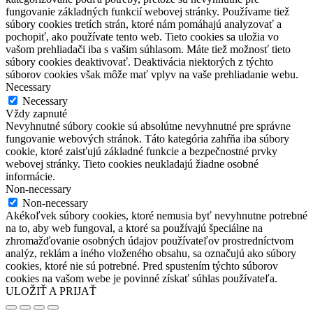
fungovanie základných funkcií webovej stránky. Používame tiež
súbory cookies tretích strán, ktoré nám pomáhajú analyzovať a
pochopiť, ako používate tento web. Tieto cookies sa uložia vo
vašom prehliadači iba s vašim súhlasom. Máte tiež možnosť tieto
súbory cookies deaktivovať. Deaktivácia niektorých z týchto
súborov cookies však môže mať vplyv na vaše prehliadanie webu.
Necessary
Necessary
Vždy zapnuté
Nevyhnutné súbory cookie sú absolútne nevyhnutné pre správne
fungovanie webových stránok. Táto kategória zahŕňa iba súbory
cookie, ktoré zaisťujú základné funkcie a bezpečnostné prvky
webovej stránky. Tieto cookies neukladajú žiadne osobné
informácie.
Non-necessary
Non-necessary
Akékoľvek súbory cookies, ktoré nemusia byť nevyhnutne potrebné
na to, aby web fungoval, a ktoré sa používajú špeciálne na
zhromažďovanie osobných údajov používateľov prostredníctvom
analýz, reklám a iného vloženého obsahu, sa označujú ako súbory
cookies, ktoré nie sú potrebné. Pred spustením týchto súborov
cookies na vašom webe je povinné získať súhlas používateľa.
ULOŽIŤ A PRIJAŤ