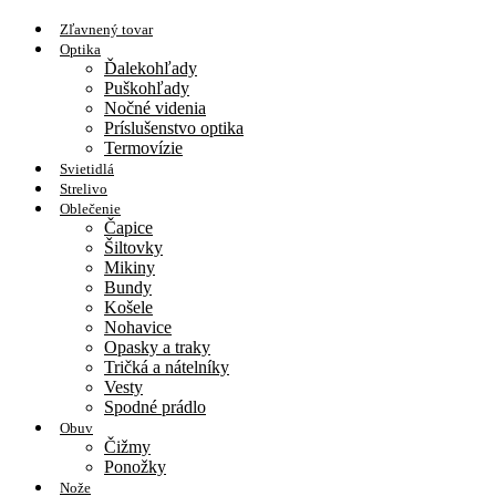
Zľavnený tovar
Optika
Ďalekohľady
Puškohľady
Nočné videnia
Príslušenstvo optika
Termovízie
Svietidlá
Strelivo
Oblečenie
Čapice
Šiltovky
Mikiny
Bundy
Košele
Nohavice
Opasky a traky
Tričká a nátelníky
Vesty
Spodné prádlo
Obuv
Čižmy
Ponožky
Nože