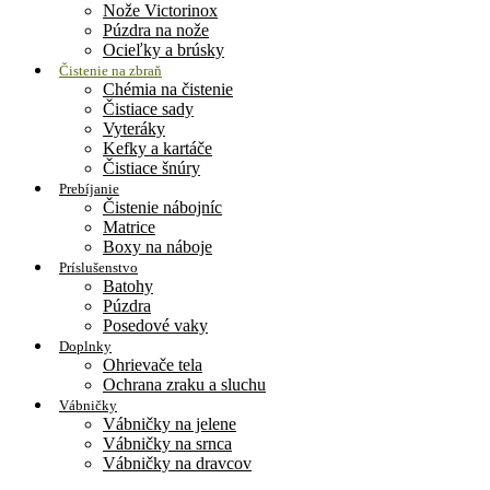
Nože Victorinox
Púzdra na nože
Ocieľky a brúsky
Čistenie na zbraň
Chémia na čistenie
Čistiace sady
Vyteráky
Kefky a kartáče
Čistiace šnúry
Prebíjanie
Čistenie nábojníc
Matrice
Boxy na náboje
Príslušenstvo
Batohy
Púzdra
Posedové vaky
Doplnky
Ohrievače tela
Ochrana zraku a sluchu
Vábničky
Vábničky na jelene
Vábničky na srnca
Vábničky na dravcov