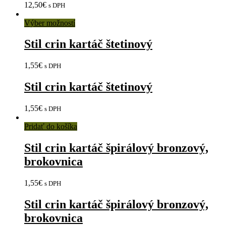
12,50
€
s DPH
Výber možností
Stil crin kartáč štetinový
1,55
€
s DPH
Stil crin kartáč štetinový
1,55
€
s DPH
Pridať do košíka
Stil crin kartáč špirálový bronzový,
brokovnica
1,55
€
s DPH
Stil crin kartáč špirálový bronzový,
brokovnica