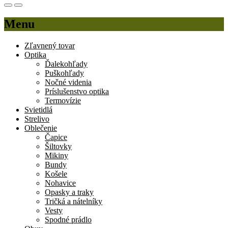
Menu
Zľavnený tovar
Optika
Ďalekohľady
Puškohľady
Nočné videnia
Príslušenstvo optika
Termovízie
Svietidlá
Strelivo
Oblečenie
Čapice
Šiltovky
Mikiny
Bundy
Košele
Nohavice
Opasky a traky
Tričká a nátelníky
Vesty
Spodné prádlo