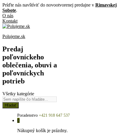
Príďte nás navštíviť do novootvorenej predajne v
Rimavskej
Sobote
.
O nás
Kontakt
Polujeme.sk
Predaj
poľovníckeho
oblečenia, obuvi a
poľovníckych
potrieb
Všetky kategórie
Hľadať
Poradenstvo
+421 918 647 537
0
Nákupný košík je prázdny.