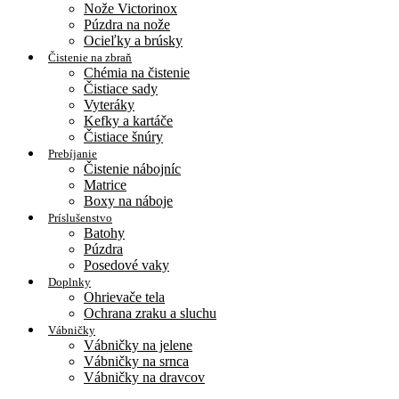
Nože Victorinox
Púzdra na nože
Ocieľky a brúsky
Čistenie na zbraň
Chémia na čistenie
Čistiace sady
Vyteráky
Kefky a kartáče
Čistiace šnúry
Prebíjanie
Čistenie nábojníc
Matrice
Boxy na náboje
Príslušenstvo
Batohy
Púzdra
Posedové vaky
Doplnky
Ohrievače tela
Ochrana zraku a sluchu
Vábničky
Vábničky na jelene
Vábničky na srnca
Vábničky na dravcov