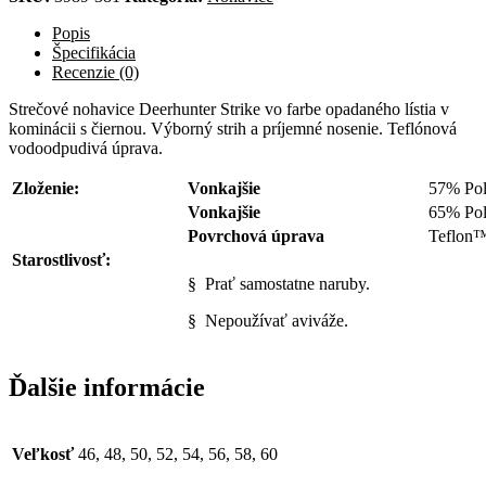
Fallen
Leaf
Popis
-
Špecifikácia
nohavice
Recenzie (0)
Strečové nohavice Deerhunter Strike vo farbe opadaného lístia v
kominácii s čiernou. Výborný strih a príjemné nosenie. Teflónová
vodoodpudivá úprava.
Zloženie:
Vonkajšie
57% Pol
Vonkajšie
65% Pol
Povrchová úprava
Teflon™
Starostlivosť:
§ Prať samostatne naruby.
§ Nepoužívať aviváže.
Ďalšie informácie
Veľkosť
46, 48, 50, 52, 54, 56, 58, 60