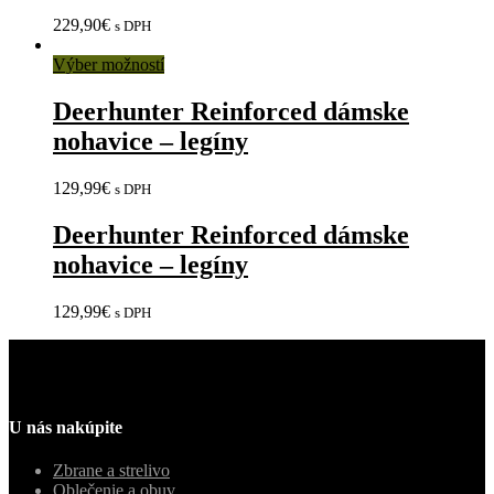
229,90
€
s DPH
Výber možností
Deerhunter Reinforced dámske
nohavice – legíny
129,99
€
s DPH
Deerhunter Reinforced dámske
nohavice – legíny
129,99
€
s DPH
U nás nakúpite
Zbrane a strelivo
Oblečenie a obuv