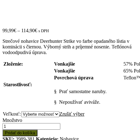
99,99
€
–
114,90
€
s DPH
Strečové nohavice Deerhunter Strike vo farbe opadaného lístia v
kominácii s čiernou. Výborný strih a príjemné nosenie. Teflónová
vodoodpudivá úprava.
Zloženie:
Vonkajšie
57% Pol
Vonkajšie
65% Pol
Povrchová úprava
Teflon™
Starostlivosť:
§ Prať samostatne naruby.
§ Nepoužívať aviváže.
Veľkosť:
Zrušiť výber
Množstvo:
Množstvo
Deerhunter
Strike
Pridať do košíka
Trousers
SKU:
3989-381
Kategória:
Nohavice