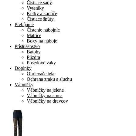
Čistiace sady
Vyteráky
Kefky a kartáče
Čistiace šnúry
Prebíjanie
Čistenie nábojníc
Matrice
Boxy na náboje
Príslušenstvo
Batohy
Púzdra
Posedové vaky
Doplnky
Ohrievače tela
Ochrana zraku a sluchu
Vábničky
Vábničky na jelene
Vábničky na srnca
Vábničky na dravcov