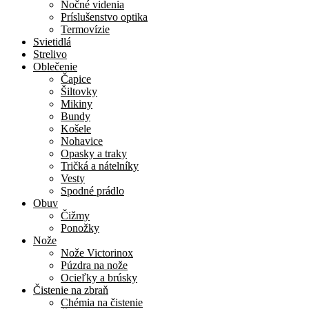
Nočné videnia
Príslušenstvo optika
Termovízie
Svietidlá
Strelivo
Oblečenie
Čapice
Šiltovky
Mikiny
Bundy
Košele
Nohavice
Opasky a traky
Tričká a nátelníky
Vesty
Spodné prádlo
Obuv
Čižmy
Ponožky
Nože
Nože Victorinox
Púzdra na nože
Ocieľky a brúsky
Čistenie na zbraň
Chémia na čistenie