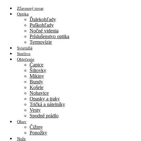
Zľavnený tovar
Optika
Ďalekohľady
Puškohľady
Nočné videnia
Príslušenstvo optika
Termovízie
Svietidlá
Strelivo
Oblečenie
Čapice
Šiltovky
Mikiny
Bundy
Košele
Nohavice
Opasky a traky
Tričká a nátelníky
Vesty
Spodné prádlo
Obuv
Čižmy
Ponožky
Nože