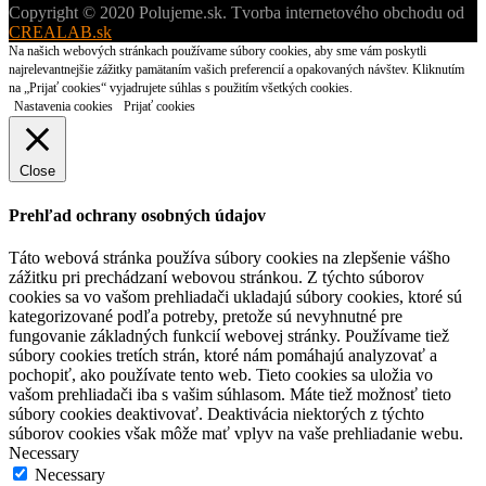
Copyright © 2020 Polujeme.sk. Tvorba internetového obchodu od
CREALAB.sk
Na našich webových stránkach používame súbory cookies, aby sme vám poskytli
najrelevantnejšie zážitky pamätaním vašich preferencií a opakovaných návštev. Kliknutím
na „Prijať cookies“ vyjadrujete súhlas s použitím všetkých cookies.
Nastavenia cookies
Prijať cookies
Close
Prehľad ochrany osobných údajov
Táto webová stránka používa súbory cookies na zlepšenie vášho
zážitku pri prechádzaní webovou stránkou. Z týchto súborov
cookies sa vo vašom prehliadači ukladajú súbory cookies, ktoré sú
kategorizované podľa potreby, pretože sú nevyhnutné pre
fungovanie základných funkcií webovej stránky. Používame tiež
súbory cookies tretích strán, ktoré nám pomáhajú analyzovať a
pochopiť, ako používate tento web. Tieto cookies sa uložia vo
vašom prehliadači iba s vašim súhlasom. Máte tiež možnosť tieto
súbory cookies deaktivovať. Deaktivácia niektorých z týchto
súborov cookies však môže mať vplyv na vaše prehliadanie webu.
Necessary
Necessary